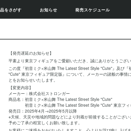
品をさがす
お知らせ
発売スケジュール
【発売遅延のお知らせ】
平素より東京フィギュアをご愛顧いただき、誠にありがとうござ
この度『初音ミク×米山舞 The Latest Street Style "Cute"』及び『初音
"Cute" 東京フィギュア限定版』について、メーカーの諸般の事
とをお知らせいたします。
【変更内容】
メーカー：株式会社ストロンガー
商品名：初音ミク×米山舞 The Latest Street Style "Cute"
初音ミク×米山舞 The Latest Street Style "Cute" 東
発売日：2025年4月→2025年5月以降
※天候、天災や地域的問題などにより到着が前後することがござい
予めご了承の程宜しくお願い致します。
お客様にご迷惑をおかけいたしますこと、心よりお詫び申し上げ