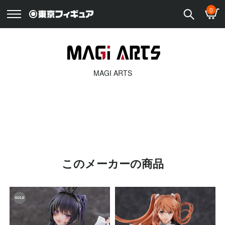
0
MAGI ARTS
このメーカーの商品