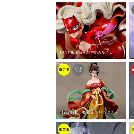
PANTHER(高巻杏) withカルメ…
【霓裳録】・唐‐花容‐ 1/6スタチュー