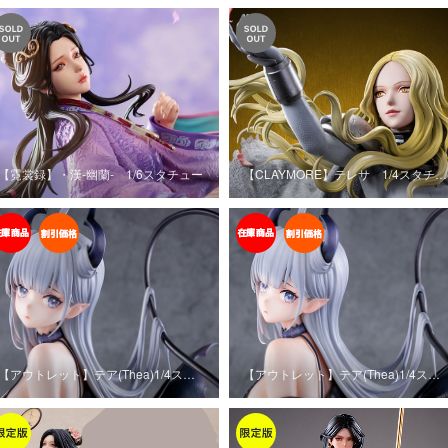
【霓裳録】・漢‐幽蘭‐ 1/6スタチュー
【CLAYMORE】テレサ 1/4スタチ…
【アウトレット】テア(Thea)1/4ス…
【アウトレット】テア(Thea)1/4ス…