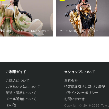
【霓裳録】・宋‐衷情‐ 1/6スタチュー
セリア‐Seria‐ 1/6スタチュー
ご利用ガイド
当ショップについて
ご購入について
運営会社
お支払い方法について
特定商取引法に基づく表記
配送・送料について
プライバシーポリシー
メール通知について
お問い合わせ
その他
Copyright © 2016-2026 TokyoFi