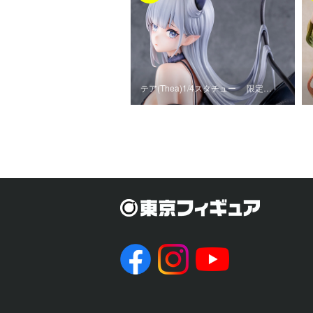
テア(Thea)1/4スタチュー 限定…