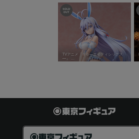
TVアニメ「８６―エイティシックス
―」 …