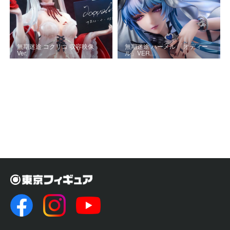
無期迷途 コクリコ 収容映像
無期迷途 ハーメル 「オディー
Ver.
ル」VER…