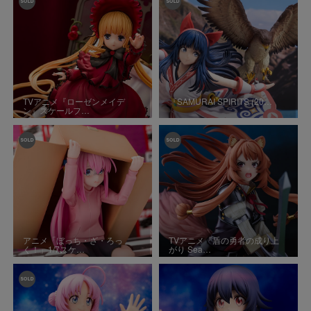
TVアニメ『ローゼンメイデ
『SAMURAI SPIRITS (20…
ン』スケールフ…
アニメ「ぼっち・ざ・ろっ
TVアニメ『盾の勇者の成り上
く！」1/7スケ…
がり Sea…