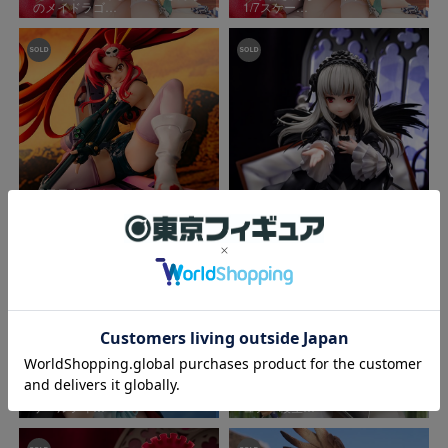
のメイドラゴ…
1/7スケー…
『天元突破グレンラガン』スケ
TVアニメ『ローゼンメイデ
ールフィギュ…
ン』スケールフ…
『ときめきトゥナイト』1/7ス
『犬夜叉』1/7スケールフィギ
ケールフィ…
ュア「殺生…