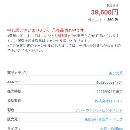
税込価格
39,600円
ポイント：
360
Pt
申し訳ございませんが、只今品切れ中です。
※数量に関しましては、
おひとり様3個まで
の販売とさせて頂いておりま
す。上限数を超え数量はキャンセル扱いとなります。
※ご注文確定後のキャンセルにおきましては、一切お受け致しかねますの
で予めご了承ください。
商品カテゴリ
美少女系
JANコード
4582666824764
発売時期
2026年01月未定
原型製作：
株式会社ロッコン
彩色：
アンドウケンジ×ピンポイント
販売元：
株式会社東京フィギュア
サイズ：
全高：約25cm