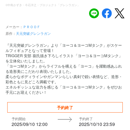
©中島かずき・今石洋之・プロジェクト「グレンラガン」
メーカー：
ＰＲＯＯＦ
原作：
天元突破グレンラガン
『天元突破グレンラガン』より「ヨーコ＆ヨーコMタンク」がスケー
ルフィギュアとなって登場！
TRIGGER 安部 葵氏描き下ろしイラスト「ヨーコ＆ヨーコMタンク」
を立体化いたしました。
「ヨーコMタンク」からライフルを構える「ヨーコ」を躍動感あふれ
る造形美にこだわり表現いたしました。
柔らかなボディラインやガンマンらしい真剣で鋭い表情など、造形・
彩色ともに見どころ満載です。
エネルギッシュな迫力を感じる「ヨーコ＆ヨーコMタンク」をぜひお
手元にお迎えください！
予約終了
予約開始
予約終了
2025/09/10 12:00
2025/10/10 23:59