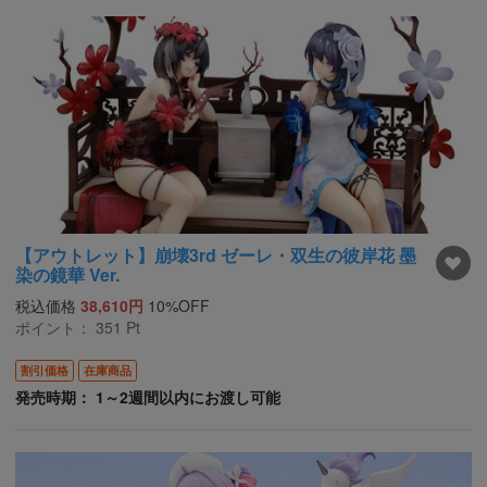
【アウトレット】崩壊3rd ゼーレ・双生の彼岸花 墨
染の鏡華 Ver.
税込価格
38,610円
10%OFF
ポイント：
351
Pt
割引価格
在庫商品
発売時期： 1～2週間以内にお渡し可能