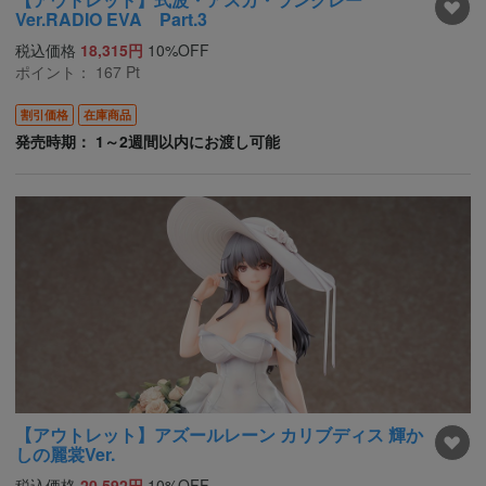
Ver.RADIO EVA Part.3
税込価格
18,315円
10%OFF
ポイント：
167
Pt
割引価格
在庫商品
発売時期： 1～2週間以内にお渡し可能
【アウトレット】アズールレーン カリブディス 輝か
しの麗裳Ver.
税込価格
20,592円
10%OFF