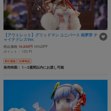
【アウトレット】グリッドマン ユニバース 南夢芽 チ
ャイナドレスVer.
税込価格
16,830円
10%OFF
ポイント：
153
Pt
割引価格
在庫商品
発売時期： 1～2週間以内にお渡し可能