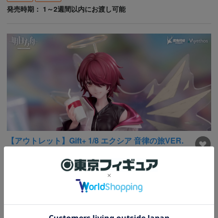
発売時期： 1～2週間以内にお渡し可能
【アウトレット】Gift+ 1/8 エクシア 音律の旅VER.
税込価格
5,940円
10%OFF
ポイント：
54
Pt
割引価格
在庫商品
発売時期： 1～2週間以内にお渡し可能