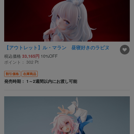
【アウトレット】ル・マラン 昼寝好きのラピヌ
税込価格
33,165円
10%OFF
ポイント：
302
Pt
割引価格
在庫商品
発売時期： 1～2週間以内にお渡し可能