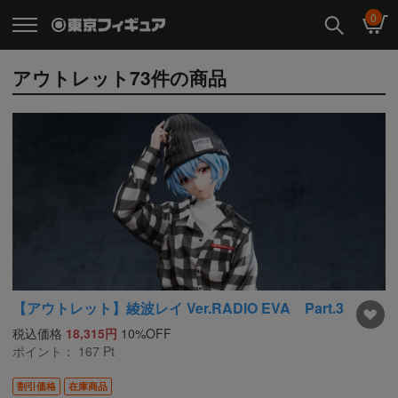
0
アウトレット
73
件の商品
【アウトレット】綾波レイ Ver.RADIO EVA Part.3
税込価格
18,315円
10%OFF
ポイント：
167
Pt
割引価格
在庫商品