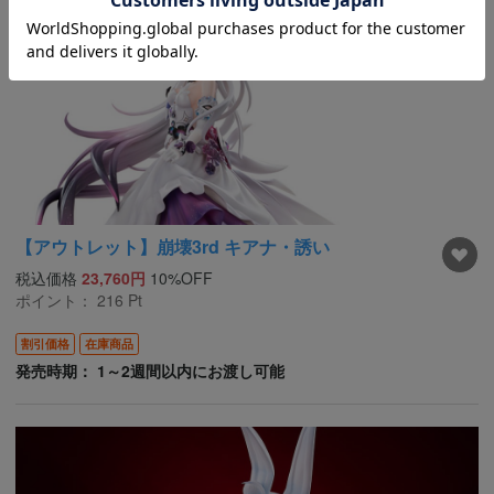
【アウトレット】崩壊3rd キアナ・誘い
税込価格
23,760円
10%OFF
ポイント：
216
Pt
割引価格
在庫商品
発売時期： 1～2週間以内にお渡し可能