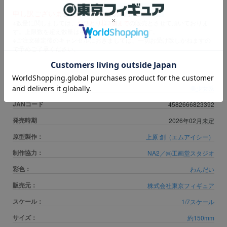
申し訳ございませんが、只今品切れ中です。
※数量に関しましては、
おひとり様3個まで
の販売とさせて頂いておりま
す。上限数を超え数量はキャンセル扱いとなります。
※ご注文確定後のキャンセルにおきましては、一切お受け致しかねますの
で予めご了承ください。
商品カテゴリ
美少女系
JANコード
4582666823392
発売時期
2026年02月未定
原型製作：
上原 創（エムアイシー）
制作協力：
NA2／㈱工画堂スタジオ
彩色：
わんだい
販売元：
株式会社東京フィギュア
スケール：
1/7スケール
サイズ：
約150mm