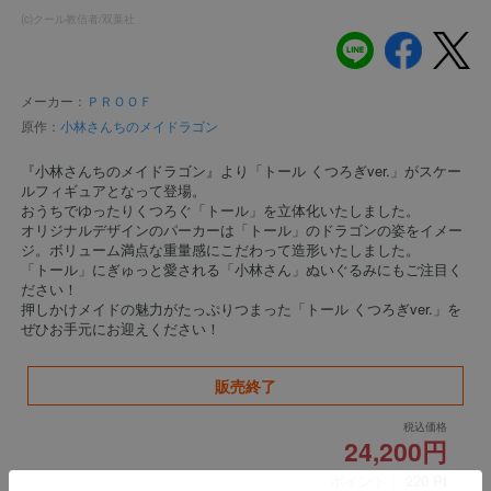
(c)クール教信者/双葉社
メーカー：
ＰＲＯＯＦ
原作：
小林さんちのメイドラゴン
『小林さんちのメイドラゴン』より「トール くつろぎver.」がスケー
ルフィギュアとなって登場。
おうちでゆったりくつろぐ「トール」を立体化いたしました。
オリジナルデザインのパーカーは「トール」のドラゴンの姿をイメー
ジ。ボリューム満点な重量感にこだわって造形いたしました。
「トール」にぎゅっと愛される「小林さん」ぬいぐるみにもご注目く
ださい！
押しかけメイドの魅力がたっぷりつまった「トール くつろぎver.」を
ぜひお手元にお迎えください！
販売終了
税込価格
24,200円
ポイント：
220
Pt