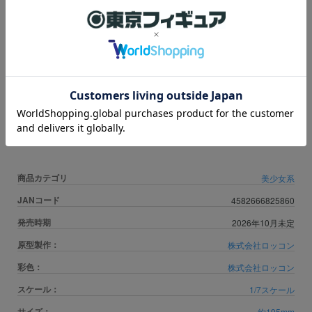
税込価格
26,400円
ポイント：
240
Pt
申し訳ございませんが、只今品切れ中です。
※数量に関しましては、
おひとり様3個まで
の販売とさせて頂いておりま
す。上限数を超え数量はキャンセル扱いとなります。
※ご注文確定後のキャンセルにおきましては、一切お受け致しかねますの
で予めご了承ください。
商品カテゴリ
美少女系
JANコード
4582666825860
発売時期
2026年10月未定
原型製作：
株式会社ロッコン
彩色：
株式会社ロッコン
スケール：
1/7スケール
サイズ：
約195mm