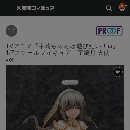
0
TVアニメ『宇崎ちゃんは遊びたい！ω』
1/7スケールフィギュア「宇崎月 天使
ver.」