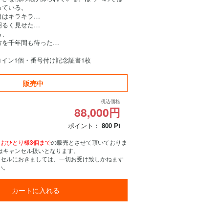
っている。
目はキラキラ…
明るく見せた…
ら、
方を千年間も待った…
コイン1個・番号付け記念証書1枚
販売中
税込価格
88,000円
ポイント：
800
Pt
、
おひとり様3個まで
の販売とさせて頂いておりま
はキャンセル扱いとなります。
ンセルにおきましては、一切お受け致しかねます
い。
カートに入れる