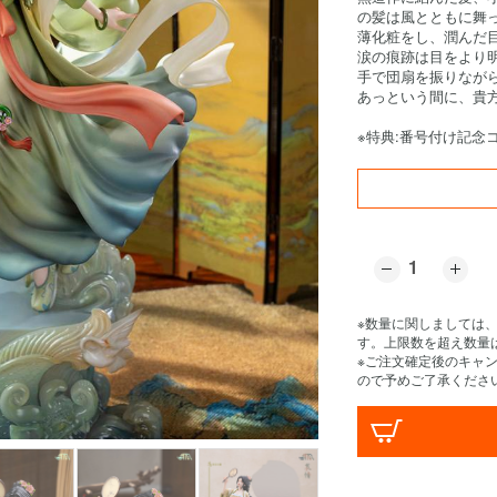
の髪は風とともに舞
薄化粧をし、潤んだ
涙の痕跡は目をより
手で団扇を振りなが
あっという間に、貴
※特典:番号付け記念
※数量に関しましては
す。上限数を超え数量
※ご注文確定後のキャ
ので予めご了承くださ