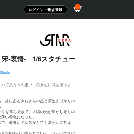
0
ログイン・新規登録
宋‐衷情‐ 1/6スタチュー
Studio
すべて貴方への思い…乙女心に耳を傾けよ
ち、外にあるきらきらの星と芽生えばかりの
…
香りを運んできて、太陽の光が透かし彫りの
の薄い黄色になった。
ので、薄青いドレスがとても清らかに見え
小さな桃の花が飾られている。ほっぺのそば