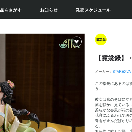
品をさがす
お知らせ
発売スケジュール
【霓裳録】・
メーカー：
STAREXVA 
この指先にあるのは
う…
彼女は窓のそばに立
葉を静かに見ている
柔らかな春風が花の
花窓にふるわれて斑
春雨が止んだばかり
る。
無造作に結んだ髪、