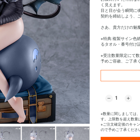
く見えます。
目と目が会う瞬間に
契約を締結しよう、こ
さあ、貴方だけの魅
※特典:複製サイン色
るタオル・番号付け
※受注数量限定にて
予めご容赦、ご了承
※数量に関しましては
す。上限数を超え数量
※ご注文確定後のキャ
ので予めご了承くださ