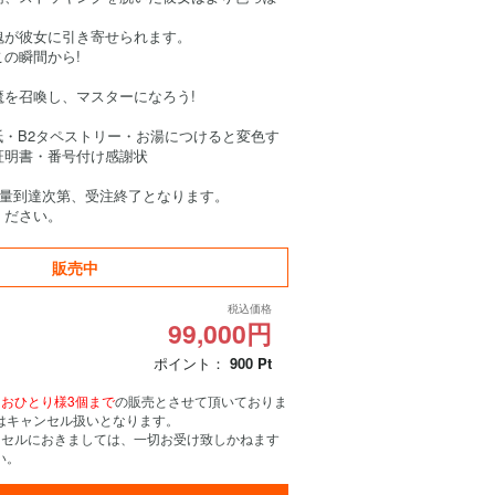
魂が彼女に引き寄せられます。
の瞬間から!
魔を召喚し、マスターになろう!
紙・B2タペストリー・お湯につけると変色す
証明書・番号付け感謝状
数量到達次第、受注終了となります。
ください。
販売中
税込価格
99,000円
ポイント：
900
Pt
、
おひとり様3個まで
の販売とさせて頂いておりま
はキャンセル扱いとなります。
ンセルにおきましては、一切お受け致しかねます
い。