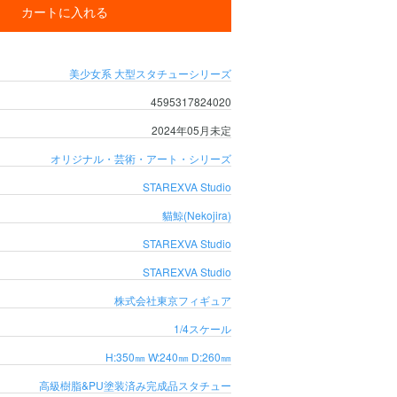
カートに入れる
美少女系
大型スタチューシリーズ
4595317824020
2024年05月未定
オリジナル・芸術・アート・シリーズ
STAREXVA Studio
貓鯨(Nekojira)
STAREXVA Studio
STAREXVA Studio
株式会社東京フィギュア
1/4スケール
H:350㎜ W:240㎜ D:260㎜
高級樹脂&PU塗装済み完成品スタチュー