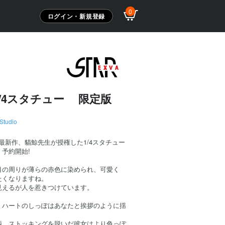
0
ログイン・新規登録
)1/4スタチュー 限定版
Studio
dioの最新作、貓鯨先生が授権した1/4スタチュー
予約開始!
目の周りが薄らの赤色に染められ、可愛く
たくなりますね。
見えるが人を惹きつけています。
、ハートのしっぽはあなたと挨拶のように揺
柄、ストッキングを脱いだ彼女はより色っぽ