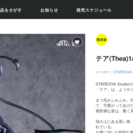
品をさがす
お知らせ
発売スケジュール
テア(Thea
メーカー：
STAREXVA 
STAREXVA Stu
「テア」は、ようやく
まつ毛がふわふわ、
て、可愛がってあげ
無防備な姿は、脆く
頭の上にある黒い角
れている。
お腹に付いた特別な