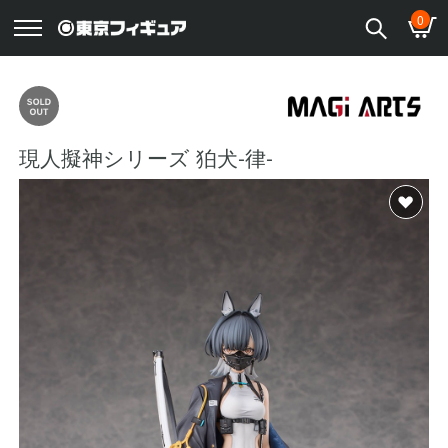
0
現人擬神シリーズ 狛犬-律-