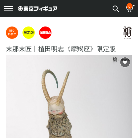
0
末那末匠丨植田明志《摩羯座》限定販