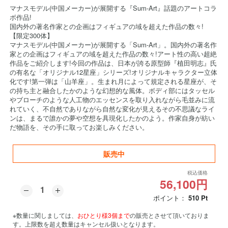
マナスモデル(中国メーカー)が展開する『Sum-Art』話題のアートコラ
ボ作品!
国内外の著名作家との企画はフィギュアの域を超えた作品の数々!
【限定300体】
マナスモデル(中国メーカー)が展開する「Sum-Art」。国内外の著名作
家との企画はフィギュアの域を超えた作品の数々!アート性の高い超絶
作品をご紹介します!今回の作品は、日本が誇る原型師『植田明志』氏
の有名な「オリジナル12星座」シリーズ!オリジナルキャラクター立体
化です!第一弾は「山羊座」。生まれ月によって規定される星座が、そ
の持ち主と融合したかのような幻想的な風体。ボディ部にはタッセル
やブローチのような人工物のエッセンスを取り入れながら毛並みに流
れていく、不自然でありながら自然な変化が見えるその不思議なライ
ンは、まるで誰かの夢や空想を具現化したかのよう。作家自身が紡い
だ物語を、その手に取ってお楽しみください。
販売中
税込価格
56,100円
ポイント：
510
Pt
※数量に関しましては、
おひとり様3個まで
の販売とさせて頂いておりま
す。上限数を超え数量はキャンセル扱いとなります。