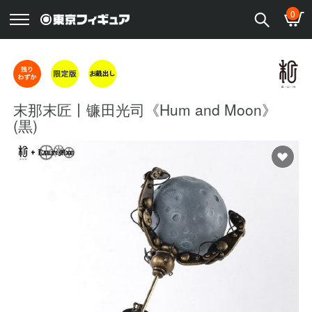
0
末那末匠丨镰田光司《Hum and Moon》
(黒)