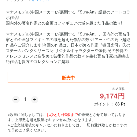
マナスモデル(中国メーカー)が展開する『Sum-Art』話題のアートコラ
ボ作品!
国内外の著名作家との企画はフィギュアの域を超えた作品の数々!
マナスモデル(中国メーカー)が展開する「Sum-Art」。国内外の著名作
家との企画はフィギュアの域を超えた作品の数々!アート性の高い超絶
作品をご紹介します!今回の作品は、日本が誇る作家『镰田光司』氏の
スチームパンクシリーズ!オリジナルキャラクター立体化!その独特の
アレンジセンスと造型美で芸術的作品の数々を生む著名作家の超絶技
巧作品を貴方のコレクションに是非!
販売中
税込価格
9,174円
ポイント：
83
Pt
※数量に関しましては、
おひとり様3個まで
の販売とさせて頂いておりま
す。上限数を超え数量はキャンセル扱いとなります。
※ご注文確定後のキャンセルにおきましては、一切お受け致しかねますの
で予めご了承ください。