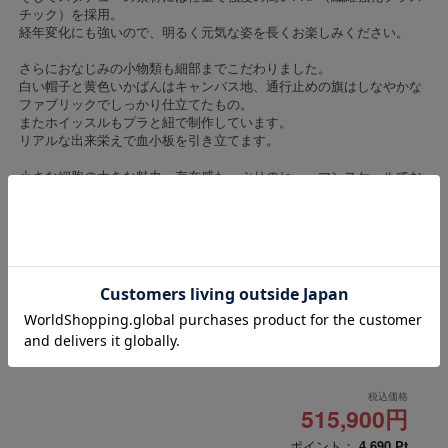
チック）を採用。
経年変化にも強いので、明るく元気な姿を長くお楽しみください。
さらにおなじみの小物類も細部までこだわりました。
白い帽子と黄色いかばんはキャンバス地、通行止めの旗はしなやかな
ファブリックでしっかり仕立てたもの。
またホイッスルもプラと紐で制作しています。
リアルな出来栄えで血小板を引き立てます。
小さな細胞の大きな魅力、存在感たっぷりのヒューマンスケールでお
贈りします！
【製品仕様・付属品】
・帽子 ・かばん ・ホイッスル ・通行止めの旗
予約終了
予約開始
予約終了
2025/10/28 15:00
2025/12/26 23:59
税込価格
515,900円
ポイント：
4,690
Pt