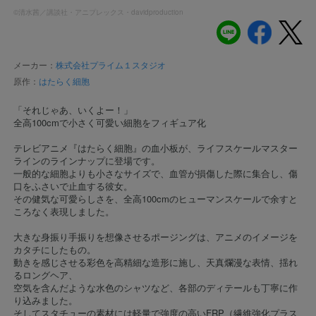
©清水茜／講談社・アニプレックス・davidproduction
メーカー：
株式会社プライム１スタジオ
原作：
はたらく細胞
「それじゃあ、いくよー！」
全高100cmで小さく可愛い細胞をフィギュア化
テレビアニメ『はたらく細胞』の血小板が、ライフスケールマスター
ラインのラインナップに登場です。
一般的な細胞よりも小さなサイズで、血管が損傷した際に集合し、傷
口をふさいで止血する彼女。
その健気な可愛らしさを、全高100cmのヒューマンスケールで余すと
ころなく表現しました。
大きな身振り手振りを想像させるポージングは、アニメのイメージを
カタチにしたもの。
動きを感じさせる彩色を高精細な造形に施し、天真爛漫な表情、揺れ
るロングヘア、
空気を含んだような水色のシャツなど、各部のディテールも丁寧に作
り込みました。
そしてスタチューの素材には軽量で強度の高いFRP（繊維強化プラス