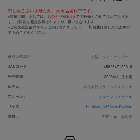
申し訳ございませんが、只今品切れ中です。
※数量に関しましては、
おひとり様3個まで
の販売とさせて頂いておりま
す。上限数を超え数量はキャンセル扱いとなります。
※ご注文確定後のキャンセルにおきましては、一切お受け致しかねますの
で予めご了承ください。
商品カテゴリ
大型スタチューシリーズ
JANコード
4582647120816
発売時期
2026年11月未定
販売元：
株式会社プライム１スタジオ
スケール：
ヒューマンスケール
サイズ：
H:100cm×W:63cm×D:42cm
素材：
FRP・布・金属等