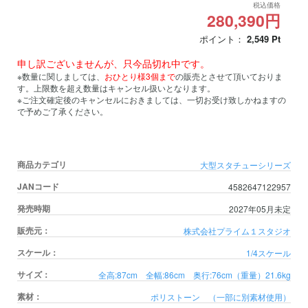
税込価格
280,390円
ポイント：
2,549
Pt
申し訳ございませんが、只今品切れ中です。
※数量に関しましては、
おひとり様3個まで
の販売とさせて頂いておりま
す。上限数を超え数量はキャンセル扱いとなります。
※ご注文確定後のキャンセルにおきましては、一切お受け致しかねますの
で予めご了承ください。
商品カテゴリ
大型スタチューシリーズ
JANコード
4582647122957
発売時期
2027年05月未定
販売元：
株式会社プライム１スタジオ
スケール：
1/4スケール
サイズ：
全高:87cm 全幅:86cm 奥行:76cm
（重量）21.6kg
素材：
ポリストーン （一部に別素材使用）