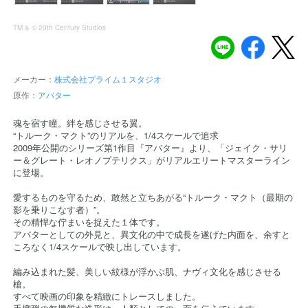
TM & © 20th Century Studios
メーカー：
株式会社プライム１スタジオ
原作：
アバター
魂を宿す瞳。絆を感じさせる翼。
“トルーク・マクト”のリアルを、1/4スケールで追求
2009年公開のシリーズ第1作目『アバター』より、「ジェイク・サリ
ー＆グレート・レオノプテリクス」がリアルエリートマスターライン
に登場。
愛するものを守るため、敢然と立ちあがる“トルーク・マクト（最期の
影を乗りこなす者）”。
その精悍な佇まいを捉えた１体です。
アバターとしての外見と、異文化の中で成長を遂げた内面を、余すと
ころなく1/4スケールで映し出しています。
編み込まれた髪、美しい紋様が浮かぶ肌、ナヴィ文化を感じさせる
槍。
すべて映画の印象を精緻にトレースしました。