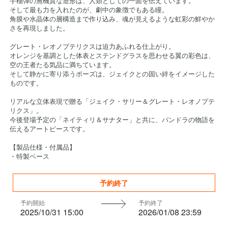
手榴弾の無機質な造形は、人類としての一面を伝えています。
そして最も力を入れたのが、劇中の象徴でもある瞳。
角膜や水晶体の層構造まで作り込み、魂が見えるような虹彩の鮮やか
さを再現しました。
グレート・レオノプテリクスは迫力あふれる仕上がり。
オレンジを基調とした体表とステンドグラスを思わせる翼の彩色は、
空の王者たる気品に満ちています。
そして静かに寄り添うポーズは、ジェイクとの固い絆をイメージした
ものです。
リアルな立体表現で贈る「ジェイク・サリー＆グレート・レオノプテ
リクス」。
今後登場予定の「ネイティリ＆サナター」と共に、パンドラの物語を
伝えるアートピースです。
【製品仕様・付属品】
・特製ベース
予約終了
予約開始
予約終了
2025/10/31 15:00
2026/01/08 23:59