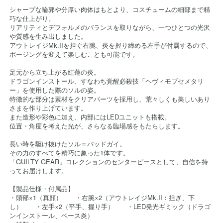
シャープな輪郭や分厚い肉体はもとより、コスチュームの細部まで精
巧な仕上がり。
リアリティとデフォルメのバランスを取りながら、一つひとつの光沢
や質感を生み出しました。
アウトレイジMk.IIを担ぐ右腕、炎を握り締める左手が付属するので、
ポージングを変えて楽しむことも可能です。
足元から立ち上がる紅蓮の炎。
ドラゴンインストール、すなわち覚醒必殺技「ヘヴィモブセメタリ
ー」を使用した際のソルの姿。
特徴的な部分は素材をクリアパーツを採用し、荒々しくも美しいあり
さまを作り上げています。
また造形や彩色に加え、内部にはLEDユニットも搭載。
位置・角度を考えた光が、さらなる臨場感をもたらします。
長い時を駆け抜けたソル＝バッドガイ。
その力のすべてを精巧に象った1体です。
「GUILTY GEAR」コレクションのセンターピースとして、自信を持
ってお届けします。
【製品仕様・付属品】
・頭部×1（真顔） ・右腕×2（アウトレイジMk.II：担ぎ、下
し） ・左手×2（平手、握り手） ・LED発光ギミック（ドラゴ
ンインストール、ベース炎）