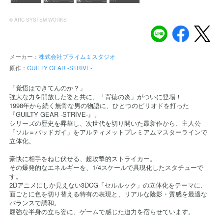
© ARC SYSTEM WORKS
メーカー：
株式会社プライム１スタジオ
原作：
GUILTY GEAR -STRIVE-
「覚悟はできてんのか？」
強大な力を開放した姿と共に、「背徳の炎」がついに登場！
1998年から続く無骨な男の物語に、ひとつのピリオドを打った
『GUILTY GEAR -STRIVE-』。
シリーズの歴史を昇華し、次世代を切り開いた最新作から、主人公
「ソル＝バッドガイ」をアルティメットプレミアムマスターラインで
立体化。
豪快に相手をねじ伏せる、超攻撃的ストライカー。
その爆発的なエネルギーを、1/4スケールで具現化したスタチューで
す。
2Dアニメにしか見えない3DCG「セルルック」の立体化をテーマに、
面ごとに色を切り替える特有の表現と、リアルな陰影・質感を最適な
バランスで調和。
屈強な半身の立ち姿に、ゲームで感じた迫力を宿らせています。