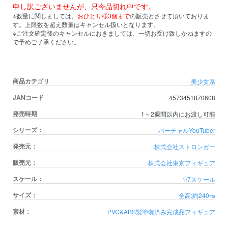
申し訳ございませんが、只今品切れ中です。
※数量に関しましては、
おひとり様3個まで
の販売とさせて頂いておりま
す。上限数を超え数量はキャンセル扱いとなります。
※ご注文確定後のキャンセルにおきましては、一切お受け致しかねますの
で予めご了承ください。
商品カテゴリ
美少女系
JANコード
4573451870608
発売時期
1～2週間以内にお渡し可能
シリーズ：
バーチャルYouTuber
発売元：
株式会社ストロンガー
販売元：
株式会社東京フィギュア
スケール：
1/7スケール
サイズ：
全高:約240㎜
素材：
PVC&ABS製塗装済み完成品フィギュア