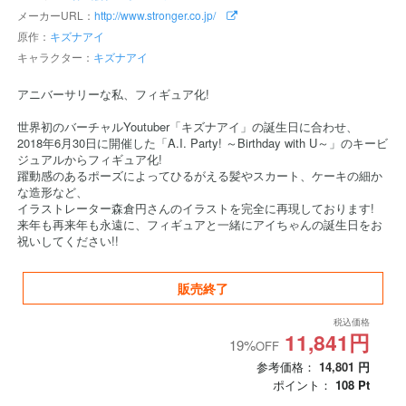
メーカーURL：
http://www.stronger.co.jp/
原作：
キズナアイ
キャラクター：
キズナアイ
アニバーサリーな私、フィギュア化!
世界初のバーチャルYoutuber「キズナアイ」の誕生日に合わせ、
2018年6月30日に開催した「A.I. Party! ～Birthday with U～」のキービ
ジュアルからフィギュア化!
躍動感のあるポーズによってひるがえる髪やスカート、ケーキの細か
な造形など、
イラストレーター森倉円さんのイラストを完全に再現しております!
来年も再来年も永遠に、フィギュアと一緒にアイちゃんの誕生日をお
祝いしてください!!
販売終了
税込価格
11,841円
19%
OFF
参考価格：
14,801
円
ポイント：
108
Pt