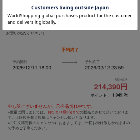
ニング、腰だめ、下ろし）
・腰だめ用左手×2（シングルアクションリボルバー銀、薬莢） ・
特製ベース ・ヘッドスタンド×1 ・LED発光ギミック（テレ
ビ）
※LED給電方式未定（仕様に合わせて電池またはUSBケーブルを別途
お買い求めください）
予約終了
予約開始
予約終了
2025/12/11 18:00
2026/02/12 23:59
税込価格
214,390円
ポイント：
1,949
Pt
申し訳ございませんが、只今品切れ中です。
※数量に関しましては、
おひとり様3個まで
の販売とさせて頂いておりま
す。上限数を超え数量はキャンセル扱いとなります。
※ご注文確定後のキャンセルにおきましては、一切お受け致しかねますの
で予めご了承ください。