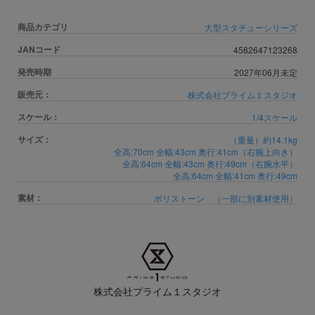
商品カテゴリ
大型スタチューシリーズ
JANコード
4582647123268
発売時期
2027年06月未定
販売元：
株式会社プライム１スタジオ
スケール：
1/4スケール
サイズ：
（重量）約14.1kg
全高:70cm 全幅:43cm 奥行:41cm（右腕上向き）
全高:64cm 全幅:43cm 奥行:49cm（右腕水平）
全高:64cm 全幅:41cm 奥行:49cm
素材：
ポリストーン （一部に別素材使用）
株式会社プライム１スタジオ