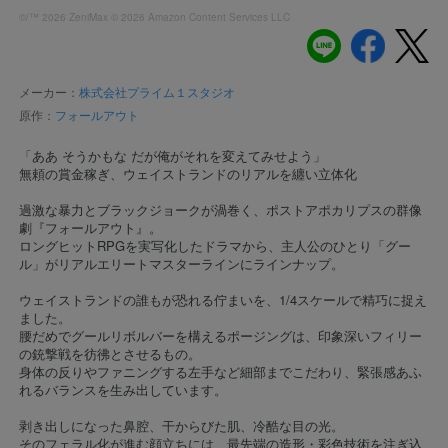
©/™ 2026 ZeniMax © 2026 Amazon Content Services LLC
メーカー：
株式会社プライム１スタジオ
原作：
フォールアウト
「ああ そうかもな だが俺がそれを変えてみせよう」
無頼の賞金稼ぎ、ウェイストランドのリアルを纏い立体化
過激な暴力とブラックジョークが渦巻く、ポストアポカリプスの群像
劇『フォールアウト』。
ロングヒットRPGを実写化したドラマから、主人公のひとり「グー
ル」がリアルエリートマスターラインにラインナップ。
ウェイストランドの誰もが恐れる佇まいを、1/4スケールで精巧に捉え
ました。
腰だめでグールリボルバーを構えるポージングは、印象深いフィリー
の銃撃戦を彷彿とさせるもの。
身体の反りやファニングする左手など細部までこだわり、緊張感あふ
れるバランスを生み出しています。
剥き出しになった鼻腔、干からびた肌、冷酷な目の光。
そのフェラル化が進む顔立ちには、最先端の造形・彩色技術を注ぎ込