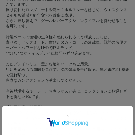
んでいます。
擦り切れたロングコートや艶めくホルスターをはじめ、ウエスタンス
タイルも質感と経年変化を緻密に表現。
さらに差し替えで、グールレバーアクションライフルを持たせること
も可能です。
特製ベースは無頼の生き様を感じられるよう構成しました。
寄り添うドッグミート。古びたヌカ・コーラの冷蔵庫。戦前の名優ク
ーパー・ハワードをLEDで映すテレビ。
1つひとつがディスプレイに物語を呼び込みます。
またプレイバリュー豊かな追加パーツもご用意。
狙いを定めつつ周囲を見渡す。次の弾薬を手に取る。黒と銀の2丁拳銃
で乱れ撃つ。
多彩なガンアクションを演出してください。
今後登場するルーシー、マキシマスと共に、コレクションに歓迎せざ
るを得ない1体です。
【製品仕様・付属品】
・頭部×2（右向き、左向き） ・右腕×3（腰だめ、水平、上向
き） ・腰だめ用右手×3（グールリボルバー、グールレバーアクシ
ョンライフル、シングルアクションリボルバー黒）
・水平用右手×1（グールリボルバー） ・上向き用右手×2（グール
リボルバー、グールレバーアクションライフル） ・左腕×3（ファ