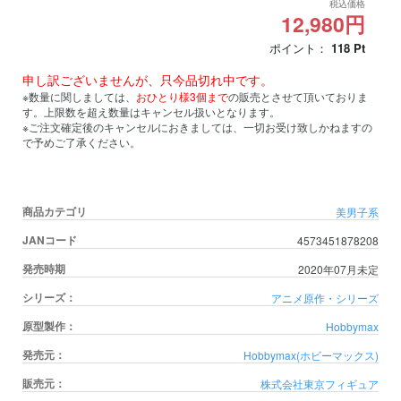
税込価格
12,980円
ポイント：
118
Pt
申し訳ございませんが、只今品切れ中です。
※数量に関しましては、
おひとり様3個まで
の販売とさせて頂いておりま
す。上限数を超え数量はキャンセル扱いとなります。
※ご注文確定後のキャンセルにおきましては、一切お受け致しかねますの
で予めご了承ください。
商品カテゴリ
美男子系
JANコード
4573451878208
発売時期
2020年07月未定
シリーズ：
アニメ原作・シリーズ
原型製作：
Hobbymax
発売元：
Hobbymax(ホビーマックス)
販売元：
株式会社東京フィギュア