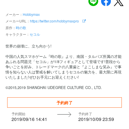
メーカー：
Hobbymax
メーカーURL：
https://twitter.com/hobbymaxpro
原作：
時の歌
キャラクター：
セコル
世界の崩壊に、立ち向かう!
中国の人気スマホゲーム『時の歌』より、南国・タルパズ所属の才能
あふれる問題児「セコル」が1/8フィギュアとして登場です!普段から
争いごとを好み、トレードマークの八重歯と『よこしまな笑み』で事
情を知らない人は警戒を解いてしまうセコルの魅力を、最大限に再現
いたしました!ぜひお手元にお迎えください!
©2015,2019 SHANGHAI UDEGREE CULTURE CO., LTD.
予約終了
予約開始
予約終了
2019/09/16 14:41
2019/10/09 23:59