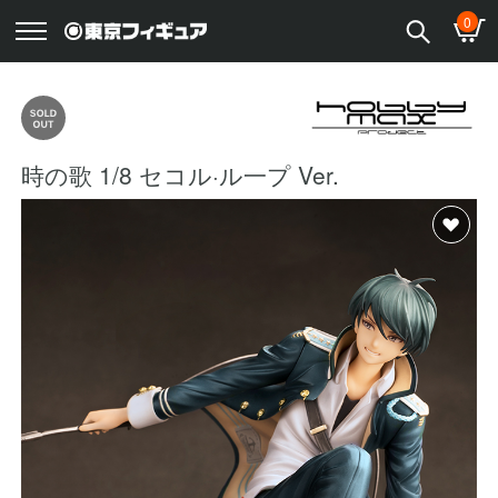
0
時の歌 1/8 セコル·ル一プ Ver.