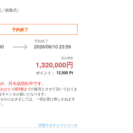
】
式／脱着式）
予約終了
予約終了
00
2026/06/10 23:59
税込価格
1,320,000円
ポイント：
12,000
Pt
んが、只今品切れ中です。
、
おひとり様3個まで
の販売とさせて頂いておりま
はキャンセル扱いとなります。
ンセルにおきましては、一切お受け致しかねます
い。
大型スタチューシリーズ