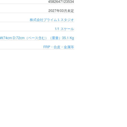
4582647123534
2027年03月未定
株式会社プライム１スタジオ
1/1 スケール
m W:74cm D:72cm（ベース含む）
（重量）35.1 Kg
FRP・合皮・金属等