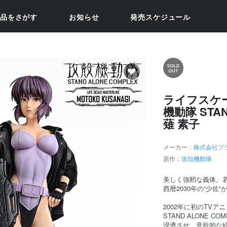
品をさがす
お知らせ
発売スケジュール
ライフスケ
機動隊 STAN
薙 素子
メーカー：
株式会社プ
原作：
攻殻機動隊
美しく強靭な義体。
西暦2030年の“少
2002年に初のTV
STAND ALONE
浸透させ、意欲的な