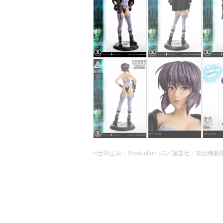
©士郎正宗・Production I.G／講談社・攻殻機