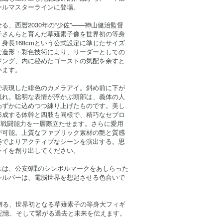
ールマスターラインに登場。
る、西暦2030年の“少佐”——神山健治監督
子さんらと育んだ草薙素子像を世界初の等身
身長168cmという公式設定に準じたサイズ
な造形・彩色技術により、リーダーとしての
ジング、内に秘めたゴーストの気配を余すと
います。
で表現した緋色のカメラアイ。斜め前に下が
流れ。聡明な表情が浮かぶ頭部は、義体の人
わずかに込めつつ練り上げたものです。美し
形成する体幹と四肢も同様で、精巧なセブロ
的な戦闘能力を一層際立たせます。さらに愛用
が可能。上質なファブリック素材の艶と質感
姿でよりアクティブなシーンを演出する。思
レイを創り出してください。
スは、公安9課のシンボルマークをあしらった
シルバーは、電脳世界を想起させる色合いで
に贈る、世界初となる草薙素子の等身大フィギ
の記憶、そして繋がる過去と未来を伝えます。