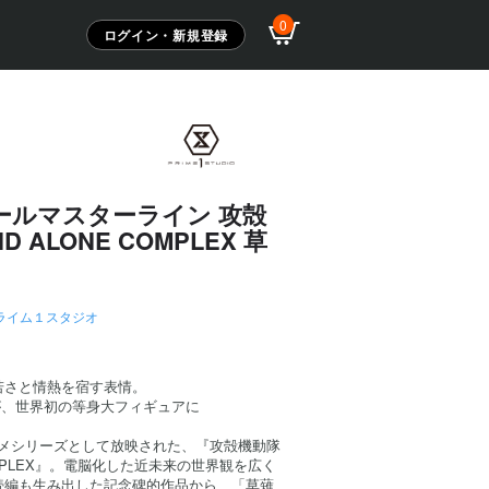
0
ログイン・新規登録
ールマスターライン 攻殻
D ALONE COMPLEX 草
ライム１スタジオ
若さと情熱を宿す表情。
佐”が、世界初の等身大フィギュアに
アニメシリーズとして放映された、『攻殻機動隊
 COMPLEX』。電脳化した近未来の世界観を広く
続編も生み出した記念碑的作品から、「草薙