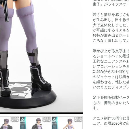
素子」がライフスケ
若さと情熱を感じさせ
が生み出し、田中敦
大で立体化しました。
が可能にするリアル
矜持が滲み出るポー
ころなく映し出して
浮かび上がる文字ま
るショートヘアの毛
工的なニュアンスを
いプロポーションを
C-26Aがその圧倒
のジャケットは脱着
を纏わせる。軽快な
いのままにディスプ
足下を飾る特製ベー
もの。抑制のきいた
す。
アニメ制作30周年
ュア。西暦2030年