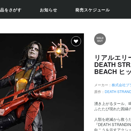
品をさがす
お知らせ
発売スケジュール
リアルエリ
DEATH STR
BEACH ヒ
メーカー：
株式会社プ
原作：
DEATH STRAN
湧き上がるタール、
ふたたび現れた因縁の
人類を絶滅から救う
『DEATH STRAND
向こうを示すアクシ