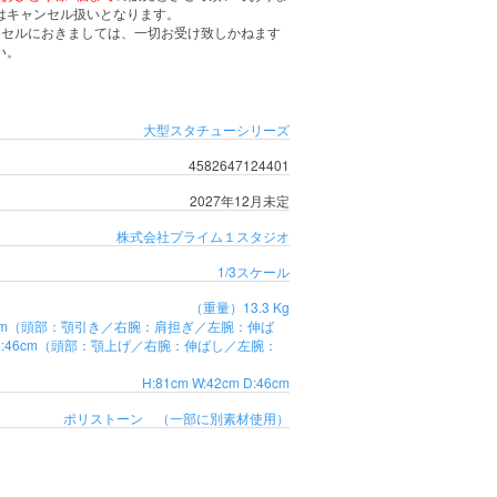
はキャンセル扱いとなります。
ンセルにおきましては、一切お受け致しかねます
い。
大型スタチューシリーズ
4582647124401
2027年12月未定
株式会社プライム１スタジオ
1/3スケール
（重量）13.3 Kg
 D:53cm（頭部：顎引き／右腕：肩担ぎ／左腕：伸ば
7cm D:46cm（頭部：顎上げ／右腕：伸ばし／左腕：
H:81cm W:42cm D:46cm
ポリストーン （一部に別素材使用）