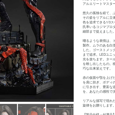
アルエリートマスタ
悠久の孤独を経て、
その姿をリアルに立
色を追求できる1/3
氏率いるコジマプロ
細部まで捉えました
嘲るような表情は、
製作。ムラのある白
した。ゴーストメッ
まで追求。LEDユニ
光を放ちます。ター
を映し出したもの。
巧な出来栄えです。
赤の仮面や顎を上げ
を肩に担ぎ、ボディの
に引き出す、豊富な
を、あなたの感性で
リアルな描写で現れ
旋律をお贈りします
【製品仕様・付属品