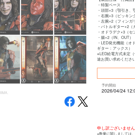
・特製ベース
・頭部×3（顎引き、
・右腕×3（ピッキン
・左腕×2（フィンガ
・バトルギター×2（
・オドラデク×3（セ
・腸×2（IN、OUT）
・LED発光機能（オ
ギター：アックス）
※LED給電方式未定
途お買い求めくださ
予約開始
2026/04/24 12:
JIMA.
申し訳ございませ
※数量に関しましては