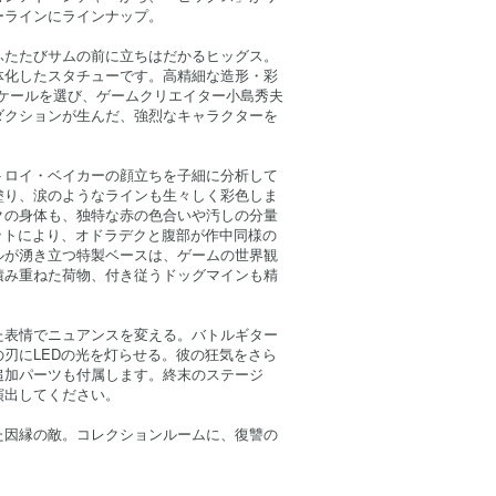
ーラインにラインナップ。
ふたたびサムの前に立ちはだかるヒッグス。
体化したスタチューです。高精細な造形・彩
スケールを選び、ゲームクリエイター小島秀夫
ダクションが生んだ、強烈なキャラクターを
。
トロイ・ベイカーの顔立ちを子細に分析して
塗り、涙のようなラインも生々しく彩色しま
クの身体も、独特な赤の色合いや汚しの分量
ットにより、オドラデクと腹部が作中同様の
ルが湧き立つ特製ベースは、ゲームの世界観
積み重ねた荷物、付き従うドッグマインも精
た表情でニュアンスを変える。バトルギター
刃にLEDの光を灯らせる。彼の狂気をさら
追加パーツも付属します。終末のステージ
演出してください。
た因縁の敵。コレクションルームに、復讐の
。
】