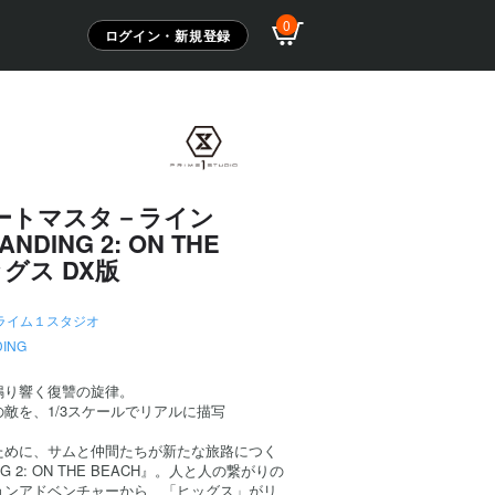
0
ログイン・新規登録
ートマスタ－ライン
ANDING 2: ON THE
ッグス DX版
ライム１スタジオ
DING
鳴り響く復讐の旋律。
敵を、1/3スケールでリアルに描写
ために、サムと仲間たちが新たな旅路につく
ING 2: ON THE BEACH』。人と人の繋がりの
ョンアドベンチャーから、「ヒッグス」がリ