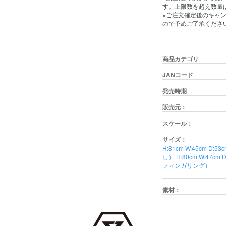
す。上限数を超え数量
※ご注文確定後のキャ
ので予めご了承くださ
商品カテゴリ
JANコード
発売時期
販売元：
スケール：
サイズ：
H:81cm W:45cm
し） H:80cm W:4
フィンガリング）
素材：