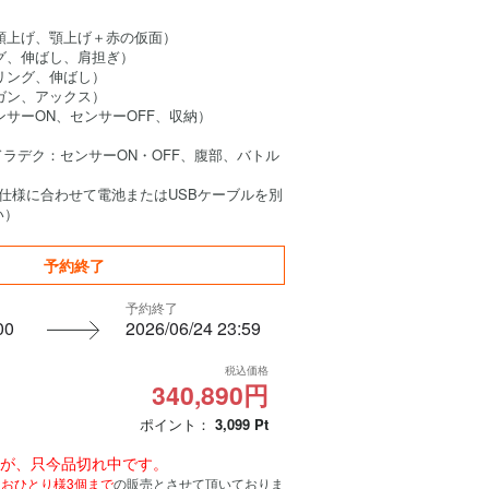
顎上げ、顎上げ＋赤の仮面）
グ、伸ばし、肩担ぎ）
リング、伸ばし）
ガン、アックス）
ンサーON、センサーOFF、収納）
ドラデク：センサーON・OFF、腹部、バトル
（仕様に合わせて電池またはUSBケーブルを別
い）
予約終了
予約終了
00
2026/06/24 23:59
税込価格
340,890円
ポイント：
3,099
Pt
んが、只今品切れ中です。
、
おひとり様3個まで
の販売とさせて頂いておりま