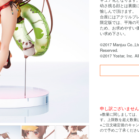
幼さ残る顔とは裏腹
愉しんで頂けます。
台座にはアクリルプ
限定版では、平海の
ため、お求めやすい
い求め下さい。
©2017 Manjuu Co.,Ltd
Reserved.
©2017 Yostar, Inc. Al
申し訳ございませ
※数量に関しましては
す。上限数を超え数量
※ご注文確定後のキャ
ので予めご了承くださ