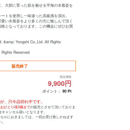
に、大胆に育った肌を魅せる平海の水着姿を
レートを使用し一味違った高級感を演出。
可愛い水着姿をより多くの方に愉しんで頂く
価格となっております。この機会にぜひお買
. &amp; Yongshi Co.,Ltd. All Rights
l Rights Reserved.
販売終了
税込価格
9,900円
ポイント：
90
Pt
んが、只今品切れ中です。
、
おひとり様3個まで
の販売とさせて頂いておりま
はキャンセル扱いとなります。
ンセルにおきましては、一切お受け致しかねます
い。