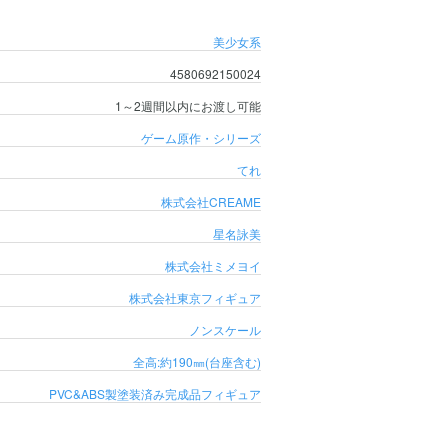
美少女系
4580692150024
1～2週間以内にお渡し可能
ゲーム原作・シリーズ
てれ
株式会社CREAME
星名詠美
株式会社ミメヨイ
株式会社東京フィギュア
ノンスケール
全高:約190㎜(台座含む)
PVC&ABS製塗装済み完成品フィギュア