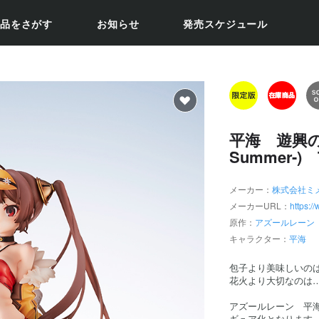
品をさがす
お知らせ
発売スケジュール
平海 遊興の夏?
Summer-) T
メーカー：
株式会社ミ
メーカーURL：
https:
原作：
アズールレーン
キャラクター：
平海
包子より美味しいの
花火より大切なのは
アズールレーン 平海
ギュア化となります