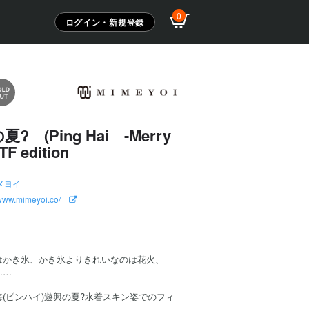
0
ログイン・新規登録
 (Ping Hai -Merry
F edition
メヨイ
//www.mimeyoi.co/
はかき氷、かき氷よりきれいなのは花火、
……
(ピンハイ)遊興の夏?水着スキン姿でのフィ
。