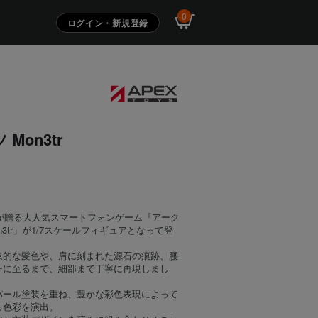
0
ログイン・新規登録
Mon3tr
S
Gryphが贈る大人気スマートフォンゲーム『アーク
3tr」が1/7スケールフィギュアとなって登
象的な髪色や、肩に刻まれた源石の痕跡、腰
ーに至るまで、細部まで丁寧に再現しまし
パール塗装を重ね、豊かな彩色表現によって
る色彩を演出。