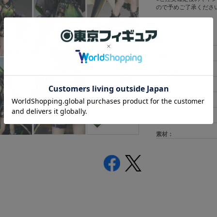
ので予めご了承くださ
商品カテゴリ
JANコード
発売時期
発売元：
スケール：
サイズ：
素材：