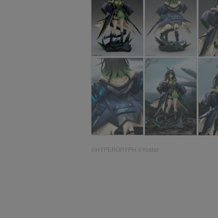
©HYPERGRYPH ©Yostar