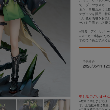
さらに、クリアパー
で、ブーツやスカー
また、専用台座には
デザインを採用。特
しい色彩表現をお楽
ぜひお手元でご堪能
※特典：アクリルキ
※メーカー事情のた
すので予めご了承く
予約開始
2026/05/11 12:
申し訳ございませ
※数量に関しましては
す。上限数を超え数量
※ご注文確定後のキャ