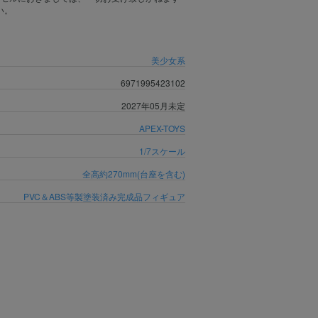
い。
美少女系
6971995423102
2027年05月未定
APEX-TOYS
1/7スケール
全高約270mm(台座を含む)
PVC＆ABS等製塗装済み完成品フィギュア