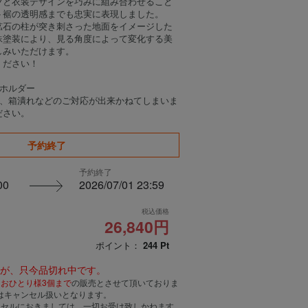
ツと衣装デザインを巧みに組み合わせること
ト裾の透明感までも忠実に表現しました。
鉱石の柱が突き刺さった地面をイメージした
殊塗装により、見る角度によって変化する美
しみいただけます。
ください！
ーホルダー
め、箱潰れなどのご対応が出来かねてしまいま
ださい。
予約終了
予約終了
00
2026/07/01 23:59
税込価格
26,840円
ポイント：
244
Pt
んが、只今品切れ中です。
、
おひとり様3個まで
の販売とさせて頂いておりま
はキャンセル扱いとなります。
ンセルにおきましては、一切お受け致しかねます