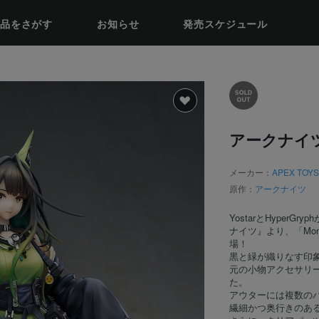
品をさがす
お知らせ
発売スケジュール
アークナイツ 
メーカー：
APEX TOY
原作：
アークナイツ
YostarとHyper
ナイツ』より、「Mon
場！
黒と緑が織りなす印
元の小物アクセサリ
た。
アウターには複数の
繊細かつ奥行きのあ