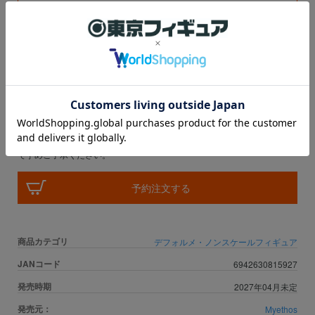
予約開始
予約終了
2026/06/12 00:00
2026/08/15 23:59
税込価格
9,130円
ポイント：
83
Pt
※数量に関しましては、
おひとり様3個まで
の販売とさせて頂いておりま
す。上限数を超え数量はキャンセル扱いとなります。
※ご注文確定後のキャンセルにおきましては、一切お受け致しかねますの
で予めご了承ください。
予約注文する
商品カテゴリ
デフォルメ・ノンスケールフィギュア
JANコード
6942630815927
発売時期
2027年04月未定
発売元：
Myethos