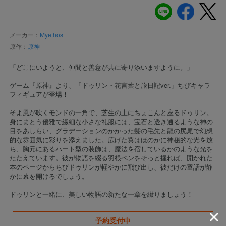
メーカー：
Myethos
原作：
原神
「どこにいようと、仲間と善意が共に寄り添いますように。」
ゲーム『原神』より、「ドゥリン・花言葉と旅日記ver.」ちびキャラ
フィギュアが登場！
そよ風が吹くモンドの一角で、芝生の上にちょこんと座るドゥリン。
身にまとう優雅で繊細な小さな礼服には、宝石と透き通るような神の
目をあしらい、グラデーションのかかった髪の毛先と龍の尻尾で幻想
的な雰囲気に彩りを添えました。広げた翼はほのかに神秘的な光を放
ち、胸元にあるハート型の装飾は、魔法を宿しているかのような光を
たたえています。彼が物語を綴る羽根ペンをそっと握れば、開かれた
本のページからちびドゥリンが軽やかに飛び出し、彼だけの童話が静
かに幕を開けるでしょう。
ドゥリンと一緒に、美しい物語の新たな一章を綴りましょう！
予約受付中