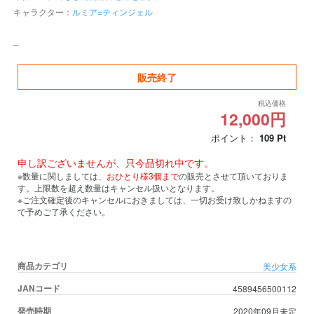
キャラクター：
ルミア=ティンジェル
_
販売終了
税込価格
12,000円
ポイント：
109
Pt
申し訳ございませんが、只今品切れ中です。
※数量に関しましては、
おひとり様3個まで
の販売とさせて頂いておりま
す。上限数を超え数量はキャンセル扱いとなります。
※ご注文確定後のキャンセルにおきましては、一切お受け致しかねますの
で予めご了承ください。
商品カテゴリ
美少女系
JANコード
4589456500112
発売時期
2020年09月未定