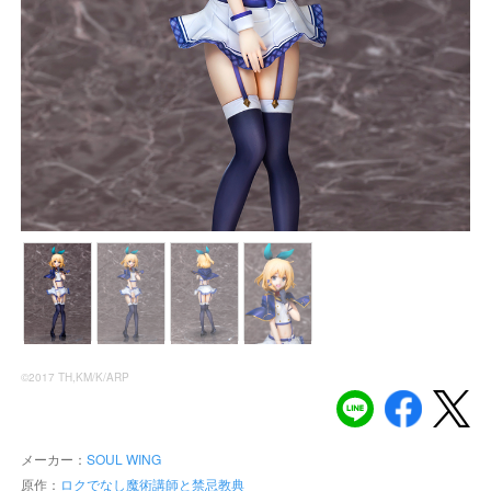
©️2017 TH,KM/K/ARP
メーカー：
SOUL WING
原作：
ロクでなし魔術講師と禁忌教典