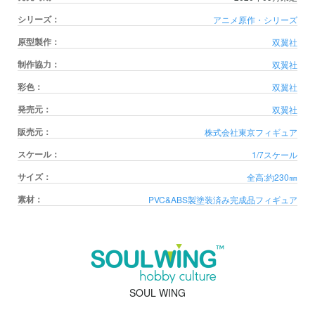
シリーズ：
アニメ原作・シリーズ
原型製作：
双翼社
制作協力：
双翼社
彩色：
双翼社
発売元：
双翼社
販売元：
株式会社東京フィギュア
スケール：
1/7スケール
サイズ：
全高:約230㎜
素材：
PVC&ABS製塗装済み完成品フィギュア
SOUL WING