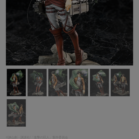
©諫山創・講談社/「進撃の巨人」製作委員会