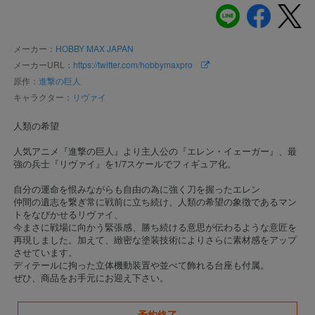
メーカー：
HOBBY MAX JAPAN
メーカーURL：
https://twitter.com/hobbymaxpro
原作：
進撃の巨人
キャラクター：
リヴァイ
人類の希望
人気アニメ『進撃の巨人』より主人公の『エレン・イェーガー』、最
強の兵士『リヴァイ』を1/7スケールでフィギュア化。
自分の運命を恨みながらも自由の為に強く刀を握ったエレン
仲間の遺志を繋ぎ常に戦前に立ち続け、人類の希望の象徴であるマン
トをなびかせるリヴァイ、
今まさに戦場に向かう緊張感、勝ち続ける意思が伝わるような意匠を
再現しました。加えて、緻密な塗装技術によりさらに素材感をアップ
させています。
ディテールに拘った立体機動装置や並べて飾れる台座も付属。
ぜひ、商品をお手元にお迎え下さい。
予約終了