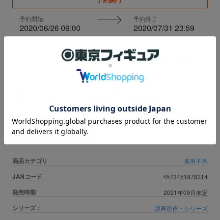
予約開始
予約終了
2020/06/26 09:00
2020/07/31 23:59
税込価格
17,380円
ポイント：
158
Pt
申し訳ございませんが、只今品切れ中です。
※数量に関しましては、
おひとり様3個まで
の販売とさせて頂いておりま
す。上限数を超え数量はキャンセル扱いとなります。
※ご注文確定後のキャンセルにおきましては、一切お受け致しかねますの
で予めご了承ください。
商品カテゴリ
美男子系
JANコード
4573451878314
発売時期
2021年09月未定
シリーズ：
漫画原作・シリーズ