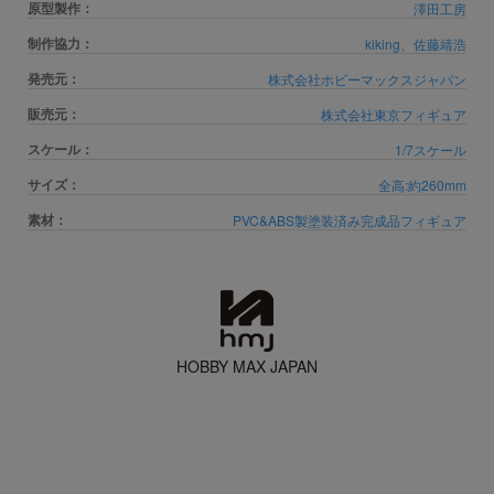
原型製作：
澤田工房
制作協力：
kiking、佐藤靖浩
発売元：
株式会社ホビーマックスジャパン
販売元：
株式会社東京フィギュア
スケール：
1/7スケール
サイズ：
全高:約260mm
素材：
PVC&ABS製塗装済み完成品フィギュア
HOBBY MAX JAPAN