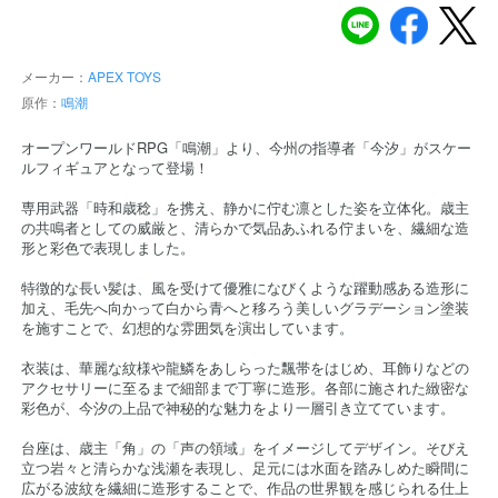
メーカー：
APEX TOYS
原作：
鳴潮
オープンワールドRPG「鳴潮」より、今州の指導者「今汐」がスケー
ルフィギュアとなって登場！
専用武器「時和歳稔」を携え、静かに佇む凛とした姿を立体化。歳主
の共鳴者としての威厳と、清らかで気品あふれる佇まいを、繊細な造
形と彩色で表現しました。
特徴的な長い髪は、風を受けて優雅になびくような躍動感ある造形に
加え、毛先へ向かって白から青へと移ろう美しいグラデーション塗装
を施すことで、幻想的な雰囲気を演出しています。
衣装は、華麗な紋様や龍鱗をあしらった飄帯をはじめ、耳飾りなどの
アクセサリーに至るまで細部まで丁寧に造形。各部に施された緻密な
彩色が、今汐の上品で神秘的な魅力をより一層引き立てています。
台座は、歳主「角」の「声の領域」をイメージしてデザイン。そびえ
立つ岩々と清らかな浅瀬を表現し、足元には水面を踏みしめた瞬間に
広がる波紋を繊細に造形することで、作品の世界観を感じられる仕上