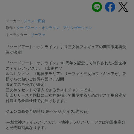
メーカー：
ジェンコ商会
原作：
ソードアート・オンライン アリシゼーション
キャラクター：
リーファ
『ソードアート・オンライン』より三女神フィギュアの期間限定再受
注が決定!
『ソードアート・オンライン』10 周年を記念して制作された«創世神
ステイシア»アスナ、《太陽神ソ
ルス》シノン、《地神テラリア》リーファの三女神フィギュアが、皆
様からの熱いご好評を受け、期間
限定での再受注が決定!
三女神をセットで購入できるラストチャンスです。
初回リリースと同様に三女神を揃えて展示するためのアスナ用台座が
付属する豪華仕様でお届けします。
ジェンコ商会予約特典:缶バッジ(サイズ:約76㎜)
※«創世神ステイシア»アスナ、«地神テラリア»リーファは初回生産分
と発売時期異なります。