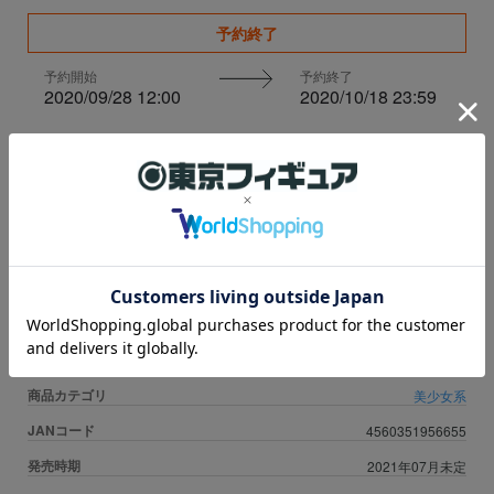
予約終了
予約開始
予約終了
2020/09/28 12:00
2020/10/18 23:59
税込価格
19,690円
ポイント：
179
Pt
申し訳ございませんが、只今品切れ中です。
※数量に関しましては、
おひとり様3個まで
の販売とさせて頂いておりま
す。上限数を超え数量はキャンセル扱いとなります。
※ご注文確定後のキャンセルにおきましては、一切お受け致しかねますの
で予めご了承ください。
商品カテゴリ
美少女系
JANコード
4560351956655
発売時期
2021年07月未定