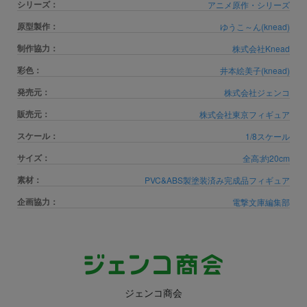
シリーズ：
アニメ原作・シリーズ
原型製作：
ゆうこ～ん(knead)
制作協力：
株式会社Knead
彩色：
井本絵美子(knead)
発売元：
株式会社ジェンコ
販売元：
株式会社東京フィギュア
スケール：
1/8スケール
サイズ：
全高:約20cm
素材：
PVC&ABS製塗装済み完成品フィギュア
企画協力：
電撃文庫編集部
ジェンコ商会