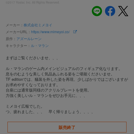
©2017 Yostar, Inc. All Rights Reserved.
メーカー：
株式会社ミメヨイ
メーカーURL：
https://www.mimeyoi.co/
原作：
アズールレーン
キャラクター：
ル・マラン
まずはご覧くださいませ、、、
ル・マランのゲーム内メインビジュアルのフィギュア化なります。
息をのむような美しく気品あふれる姿をご堪能くださいませ。
TF editionでは、艤装を外した姿を再現、少しばかりではございますが
お求めやすくなっております。
台座には通常版同様のアクリルプレートを使用。
力強く美しいル・マランをぜひお手元に、、、
ミメヨイ広報でした。
つ、疲れました、、、 早く帰りましょう、、、、
販売終了