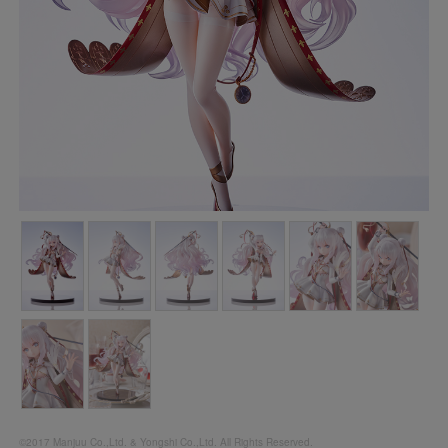
©2017 Manjuu Co.,Ltd. & Yongshi Co.,Ltd. All Rights Reserved.