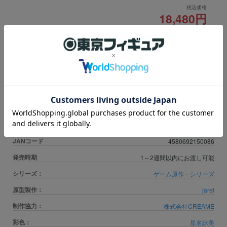
税込価格
18,480円
ポイント：
168
Pt
申し訳ございませんが、只今品切れ中です。
※数量に関しましては、
おひとり様1個まで
の販売とさせて頂いておりま
す。上限数を超え数量はキャンセル扱いとなります。
※ご注文確定後のキャンセルにおきましては、一切お受け致しかねますの
で予めご了承ください。
商品カテゴリ
美少女系
JANコード
4580692150086
発売時期
1～2週間以内にお渡し可能
シリーズ：
ゲーム原作・シリーズ
原型製作：
jarel
制作協力：
株式会社CREAME
彩色：
星名詠美