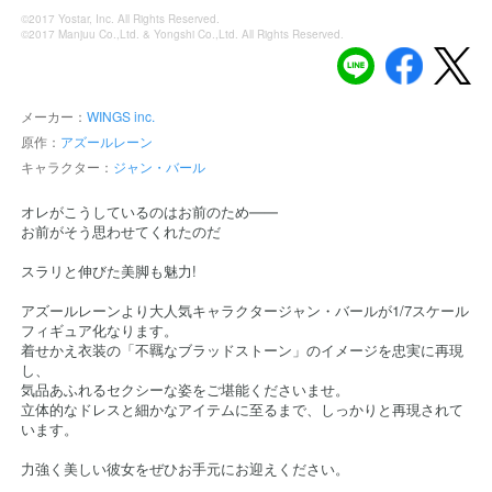
©2017 Yostar, Inc. All Rights Reserved.
©2017 Manjuu Co.,Ltd. & Yongshi Co.,Ltd. All Rights Reserved.
メーカー：
WINGS inc.
原作：
アズールレーン
キャラクター：
ジャン・バール
オレがこうしているのはお前のため――
お前がそう思わせてくれたのだ
スラリと伸びた美脚も魅力!
アズールレーンより大人気キャラクタージャン・バールが1/7スケール
フィギュア化なります。
着せかえ衣装の「不羈なブラッドストーン」のイメージを忠実に再現
し、
気品あふれるセクシーな姿をご堪能くださいませ。
立体的なドレスと細かなアイテムに至るまで、しっかりと再現されて
います。
力強く美しい彼女をぜひお手元にお迎えください。