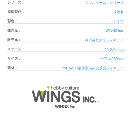
シリーズ：
スマホゲーム・シリーズ
原型製作：
成福君
彩色：
アオウ
発売元：
WINGS inc.
販売元：
株式会社東京フィギュア
スケール：
1/7スケール
サイズ：
全高:約260mm
素材：
PVC&ABS製塗装済み完成品フィギュア
WINGS inc.