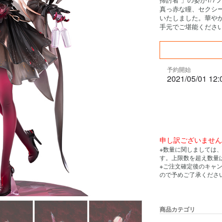
真っ赤な瞳、セクシ
いたしました。華やかで
手元でご堪能くださ
予約開始
2021/05/01 12:
申し訳ございませ
※数量に関しましては
す。上限数を超え数量
※ご注文確定後のキャ
ので予めご了承くださ
商品カテゴリ