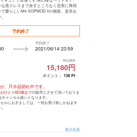
ーな黒ドレスまで余すところなく忠実に再現
愛らしいM4 SOPMOD Ⅱの御姿、是非お
い。
予約終了
予約終了
00
2021/06/14 23:59
税込価格
15,180円
ポイント：
138
Pt
んが、只今品切れ中です。
、
おひとり様3個まで
の販売とさせて頂いておりま
はキャンセル扱いとなります。
ンセルにおきましては、一切お受け致しかねます
い。
美少女系