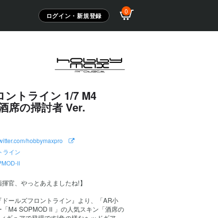
0
ログイン・新規登録
ントライン 1/7 M4
 酒席の掃討者 Ver.
//twitter.com/hobbymaxpro
トライン
PMOD-Ⅱ
Ⅱ、指揮官、やっとあえましたね!】
『ドールズフロントライン』より、「AR小
M4 SOPMOD Ⅱ 」の人気スキン「酒席の
7フィギュアで登場です!角の様なヘッドギア、