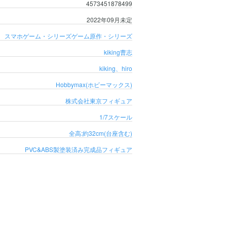
4573451878499
2022年09月未定
スマホゲーム・シリーズ
ゲーム原作・シリーズ
kiking
曹志
kiking、hiro
Hobbymax(ホビーマックス)
株式会社東京フィギュア
1/7スケール
全高:約32cm(台座含む)
PVC&ABS製塗装済み完成品フィギュア