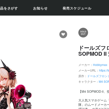
品をさがす
お知らせ
発売スケジュール
ドールズフロ
SOPMOD Ⅱ
メーカー：
Hobbymax
メーカーURL：
https:
原作：
ドールズフロン
キャラクター：
M4 SO
【M4 SOPMOD-
大人気スマホゲーム
隊」のムードメーカー「
掃討者 」の姿が1/