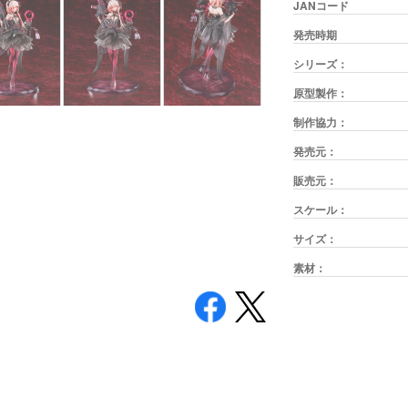
JANコード
発売時期
シリーズ：
原型製作：
制作協力：
発売元：
販売元：
スケール：
サイズ：
素材：