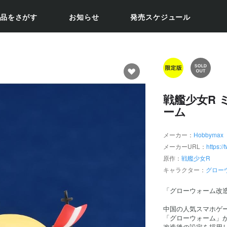
品をさがす
お知らせ
発売スケジュール
戦艦少女R 
ーム
メーカー：
Hobbymax
メーカーURL：
https:
原作：
戦艦少女R
キャラクター：
グロー
「グローウォーム改
中国の人気スマホゲ
「グローウォーム」が
改造後の設定を採用