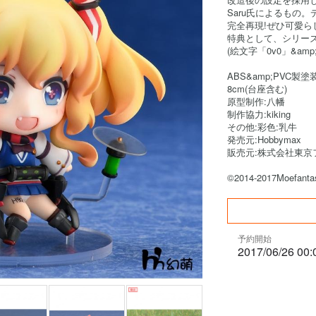
Saru氏によるもの
完全再現!ぜひ可愛
特典として、シリーズ
(絵文字「0v0」&a
ABS&amp;PVC
8cm(台座含む)
原型制作:八幡
制作協力:kiking
その他:彩色:乳牛
発売元:Hobbymax
販売元:株式会社東京
©2014-2017Moefanta
予約開始
2017/06/26 00: