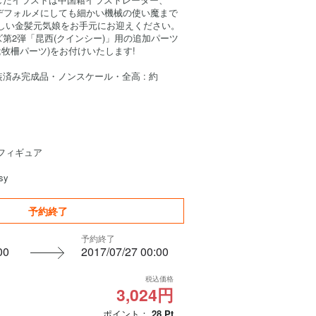
。デフォルメにしても細かい機械の使い魔まで
らしい金髪元気娘をお手元にお迎えください。
第2弾「昆西(クインシー)」用の追加パーツ
mp;牧柵パーツ)をお付けいたします!
製塗装済み完成品・ノンスケール・全高 : 約
フィギュア
sy
予約終了
予約終了
00
2017/07/27 00:00
税込価格
3,024円
ポイント：
28
Pt