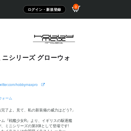
0
ログイン・新規登録
ミニシリーズ グローウォ
//twitter.com/hobbymaxpro
ウォーム
造完了よ。見て、私の新装備の威力はどう?」
ーム『戦艦少女R』より、イギリスの駆逐艦
、ミニシリーズの第3弾として登場です!
したイラストは中国籍イラストレーター、