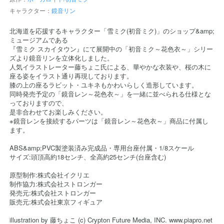
キャラクター：
鏡音リン
北海道を応援するキャラクター「雪ミク(初音ミク)」のショップ&amp;
ミュージアムである
『雪ミク スカイタウン』にて展開中の「初音ミク～花色衣～」シリー
ズより鏡音リンを立体化しました。
人気イラストレーター藤ちょこ氏による、華やかな衣装や、桜の木に
座る姿をイラスト通り再現しております。
膝の上の座るラビット・ユキネもかわいらしく造形しています。
同時発売予定の「鏡音レン～花色衣～」を一緒に並べられる仕様とな
っておりますので、
是非合わせてお楽しみください。
※鏡音レンを接続するパーツは「鏡音レン～花色衣～」商品に付属し
ます。
ABS&amp;PVC製塗装済み完成品・専用台座付属・1/8スケール
サイズ:頭頂高約18センチ、全高約25センチ(台座含む)
原型制作:株式会社イクリエ
制作協力:株式会社ストロンガー
発売元:株式会社ストロンガー
販売元:株式会社東京フィギュア
illustration by 藤ちょこ (c) Crypton Future Media, INC. www.piapro.net