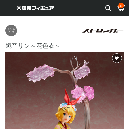
0
鏡音リン～花色衣～