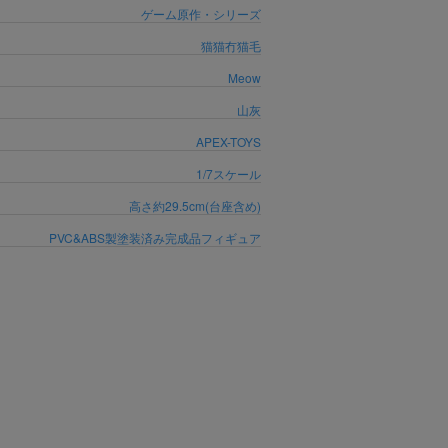
ゲーム原作・シリーズ
猫猫冇猫毛
Meow
山灰
APEX-TOYS
1/7スケール
高さ約29.5cm(台座含め)
PVC&ABS製塗装済み完成品フィギュア