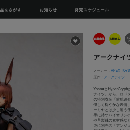
品をさがす
お知らせ
発売スケジュール
アークナイツ
メーカー：
APEX TOY
原作：
アークナイツ
YostarとHyper
ナイツ』から、ロド
の特別衣装「前航遠
優しく穏やかな表情
ーミヤとは少し違う
手に持つバイオリン
や革製靴の素材感な
更に別売の「アンジェ