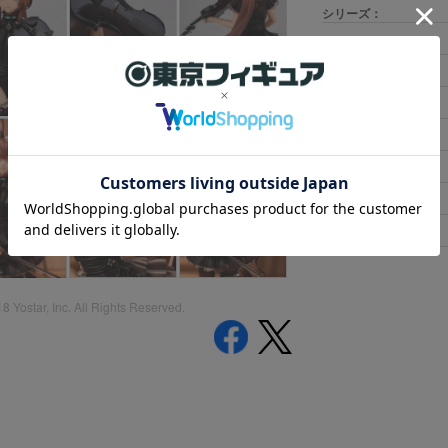
シリーズ：
原型製作：
制作協力：
彩色：
発売元：
スケール：
サイズ：
素材：
Yostar, Inc. All Rights Reserved.