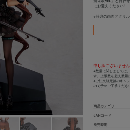
航遠歌Ver.」と合
にお迎えください!
※特典の両面アクリ
申し訳ございませ
※数量に関しましては
す。上限数を超え数量
※ご注文確定後のキャ
ので予めご了承くださ
商品カテゴリ
JANコード
発売時期