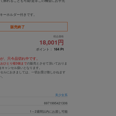
わせて飾れることも可能!是非この機会にお手元
ルキーホルダー付きです。
販売終了
税込価格
18,001円
ポイント：
164
Pt
んが、只今品切れ中です。
、
おひとり様3個まで
の販売とさせて頂いておりま
はキャンセル扱いとなります。
ンセルにおきましては、一切お受け致しかねます
い。
美少女系
6971995421306
1～2週間以内にお渡し可能