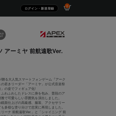
0
ログイン・新規登録
 アーミヤ 前航遠歌Ver.
S
Gryphが贈る大人気スマートフォンゲーム『アーク
スの若きリーダー「アーミヤ」が公式音楽祭
歌」の姿でフィギュア化!
、ふわふわしたドレスに身を包み、普段のア
優雅で可愛らしい雰囲気を演出しました。
の鏡面仕上げの高級感、服装、アクセサリー
ども多様な塗り分けで忠実に再現しました。
リーナ 前航遠歌Ver.」と「シャイニング 前