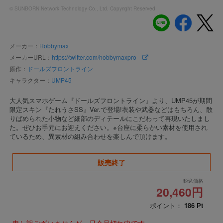
© SUNBORN Network Technology Co., Ltd. Copyright Reserved
メーカー：
Hobbymax
メーカーURL：
https://twitter.com/hobbymaxpro
原作：
ドールズフロントライン
キャラクター：
UMP45
大人気スマホゲーム『ドールズフロントライン』より、UMP45が期間
限定スキン『たれうさSS』Ver.で登場!衣装や武器などはもちろん、散
りばめられた小物など細部のディテールにこだわって再現いたしまし
た。ぜひお手元にお迎えください。※台座に柔らかい素材を使用され
ているため、異素材の組み合わせを楽しんで頂けます。
販売終了
税込価格
20,460円
ポイント：
186
Pt