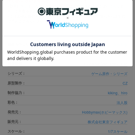
申し訳ございませんが、只今品切れ中です。
※数量に関しましては、
おひとり様3個まで
の販売とさせて頂いておりま
す。上限数を超え数量はキャンセル扱いとなります。
※ご注文確定後のキャンセルにおきましては、一切お受け致しかねますの
で予めご了承ください。
商品カテゴリ
美少女系
JANコード
4573451878758
発売時期
1～2週間以内にお渡し可能
シリーズ：
ゲーム原作・シリーズ
原型製作：
CZ
制作協力：
kiking、hiro
彩色：
法人股
発売元：
Hobbymax(ホビーマックス)
販売元：
株式会社東京フィギュア
スケール：
1/7スケール