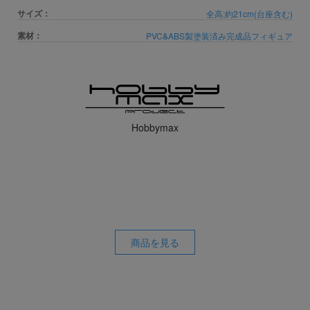
サイズ：
全高:約21cm(台座含む)
素材：
PVC&ABS製塗装済み完成品フィギュア
Hobbymax
商品を見る