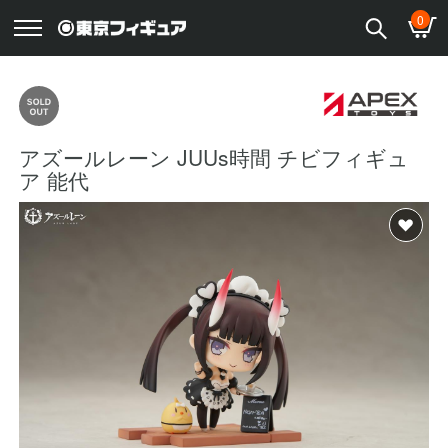
0
アズールレーン JUUs時間 チビフィギュ
ア 能代