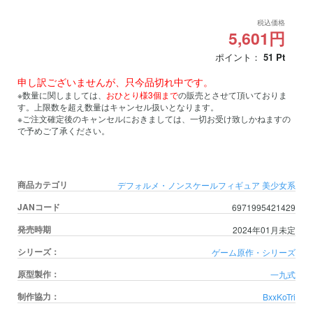
税込価格
5,601円
ポイント：
51
Pt
申し訳ございませんが、只今品切れ中です。
※数量に関しましては、
おひとり様3個まで
の販売とさせて頂いておりま
す。上限数を超え数量はキャンセル扱いとなります。
※ご注文確定後のキャンセルにおきましては、一切お受け致しかねますの
で予めご了承ください。
商品カテゴリ
デフォルメ・ノンスケールフィギュア
美少女系
JANコード
6971995421429
発売時期
2024年01月未定
シリーズ：
ゲーム原作・シリーズ
原型製作：
一九式
制作協力：
BxxKoTri