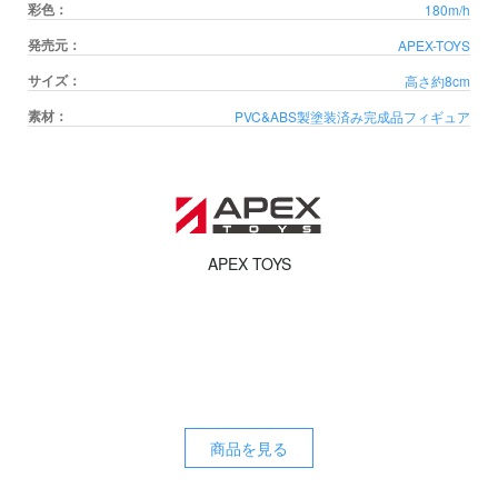
彩色：
180m/h
発売元：
APEX-TOYS
サイズ：
高さ約8cm
素材：
PVC&ABS製塗装済み完成品フィギュア
APEX TOYS
商品を見る