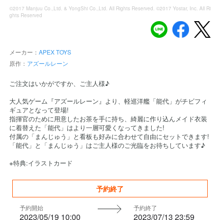
©2017 Manjuu Co.,Ltd. & YongShi Co.,Ltd. All Rights Reserved. ©2017 Yostar, Inc. All Ri
ghts Reserved
メーカー：
APEX TOYS
原作：
アズールレーン
ご注文はいかがですか、ご主人様♪
大人気ゲーム『アズールレーン』より、軽巡洋艦「能代」がチビフィ
ギュアとなって登場!
指揮官のために用意したお茶を手に持ち、綺麗に作り込んメイド衣装
に着替えた「能代」はより一層可愛くなってきました!
付属の「まんじゅう」と看板も好みに合わせて自由にセットできます!
「能代」と「まんじゅう」はご主人様のご光臨をお待ちしています♪
※特典:イラストカード
予約終了
予約開始
予約終了
2023/05/19 10:00
2023/07/13 23:59