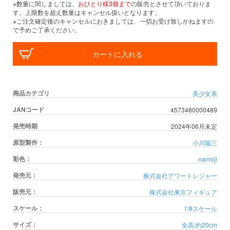
※数量に関しましては、
おひとり様3個まで
の販売とさせて頂いておりま
す。上限数を超え数量はキャンセル扱いとなります。
※ご注文確定後のキャンセルにおきましては、一切お受け致しかねますの
で予めご了承ください。
カートに入れる
商品カテゴリ
美少女系
JANコード
4573480000489
発売時期
2024年06月未定
原型製作：
小川陽三
彩色：
namoji
発売元：
株式会社アワートレジャー
販売元：
株式会社東京フィギュア
スケール：
1/8スケール
サイズ：
全高:約20cm