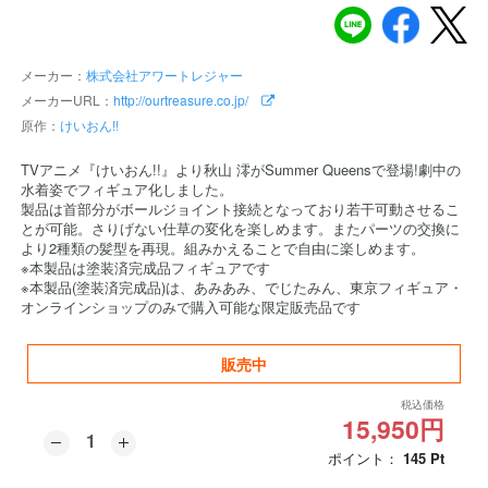
メーカー：
株式会社アワートレジャー
メーカーURL：
http://ourtreasure.co.jp/
原作：
けいおん!!
TVアニメ『けいおん!!』より秋山 澪がSummer Queensで登場!劇中の
水着姿でフィギュア化しました。
製品は首部分がボールジョイント接続となっており若干可動させるこ
とが可能。さりげない仕草の変化を楽しめます。またパーツの交換に
より2種類の髪型を再現。組みかえることで自由に楽しめます。
※本製品は塗装済完成品フィギュアです
※本製品(塗装済完成品)は、あみあみ、でじたみん、東京フィギュア・
オンラインショップのみで購入可能な限定販売品です
販売中
税込価格
15,950円
ポイント：
145
Pt