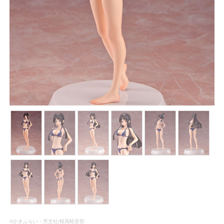
©かきふらい・芳文社/桜高軽音部