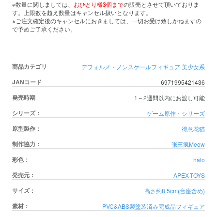
※数量に関しましては、
おひとり様3個まで
の販売とさせて頂いておりま
す。上限数を超え数量はキャンセル扱いとなります。
※ご注文確定後のキャンセルにおきましては、一切お受け致しかねますの
で予めご了承ください。
商品カテゴリ
デフォルメ・ノンスケールフィギュア
美少女系
JANコード
6971995421436
発売時期
1～2週間以内にお渡し可能
シリーズ：
ゲーム原作・シリーズ
原型製作：
得意花猫
制作協力：
张三疯Meow
彩色：
hato
発売元：
APEX-TOYS
サイズ：
高さ約8.5cm(台座含め)
素材：
PVC&ABS製塗装済み完成品フィギュア