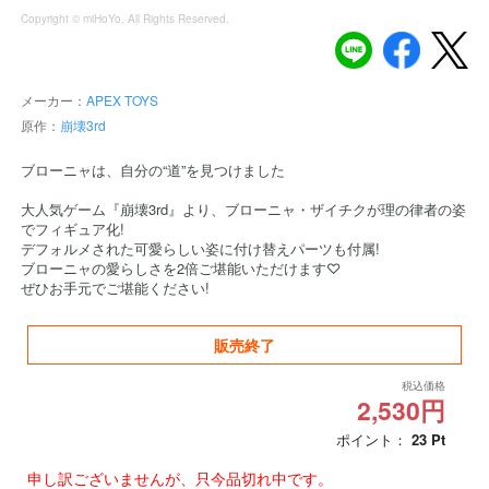
Copyright © miHoYo. All Rights Reserved.
メーカー：
APEX TOYS
原作：
崩壊3rd
ブローニャは、自分の“道”を見つけました
大人気ゲーム『崩壊3rd』より、ブローニャ・ザイチクが理の律者の姿
でフィギュア化!
デフォルメされた可愛らしい姿に付け替えパーツも付属!
ブローニャの愛らしさを2倍ご堪能いただけます♡
ぜひお手元でご堪能ください!
販売終了
税込価格
2,530円
ポイント：
23
Pt
申し訳ございませんが、只今品切れ中です。