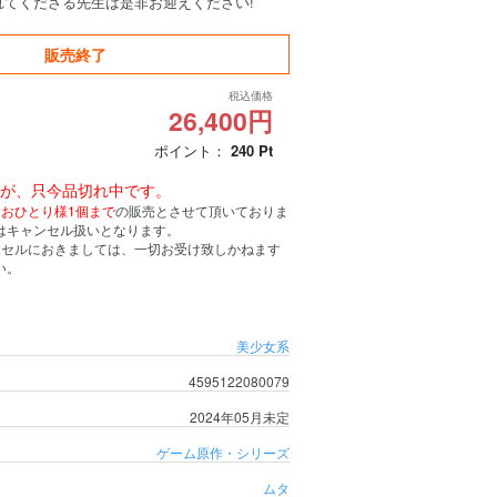
れてくださる先生は是非お迎えください!
販売終了
税込価格
26,400円
ポイント：
240
Pt
んが、只今品切れ中です。
、
おひとり様1個まで
の販売とさせて頂いておりま
はキャンセル扱いとなります。
ンセルにおきましては、一切お受け致しかねます
い。
美少女系
4595122080079
2024年05月未定
ゲーム原作・シリーズ
ムタ