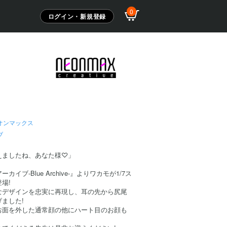
0
ログイン・新規登録
オンマックス
ブ
えましたね、あなた様♡」
イブ-Blue Archive-』よりワカモが1/7ス
場!
なデザインを忠実に再現し、耳の先から尻尾
ました!
お面を外した通常顔の他にハート目のお顔も