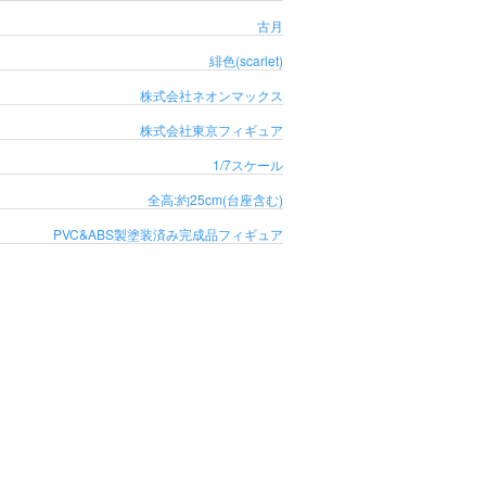
古月
緋色(scarlet)
株式会社ネオンマックス
株式会社東京フィギュア
1/7スケール
全高:約25cm(台座含む)
PVC&ABS製塗装済み完成品フィギュア