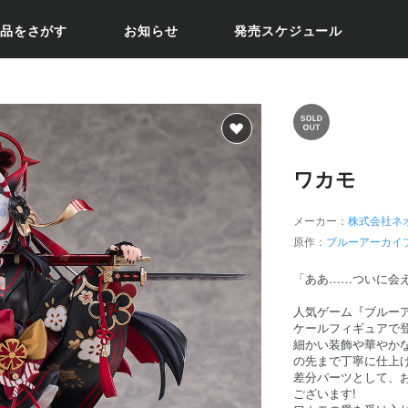
品をさがす
お知らせ
発売スケジュール
ワカモ
メーカー：
株式会社ネ
原作：
ブルーアーカイ
「ああ……ついに会
人気ゲーム『ブルーアーカ
ケールフィギュアで登
細かい装飾や華やか
の先まで丁寧に仕上げ
差分パーツとして、
ございます!