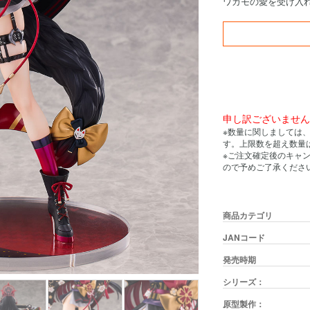
ワカモの愛を受け入
申し訳ございませ
※数量に関しましては
す。上限数を超え数量
※ご注文確定後のキャ
ので予めご了承くださ
商品カテゴリ
JANコード
発売時期
シリーズ：
原型製作：