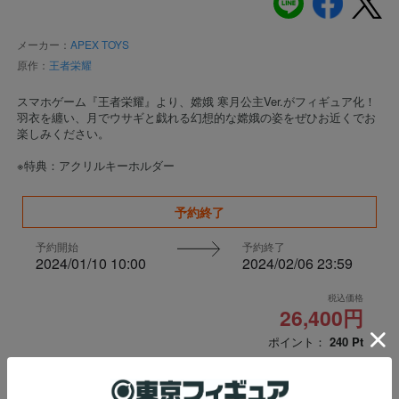
メーカー：
APEX TOYS
原作：
王者栄耀
スマホゲーム『王者栄耀』より、嫦娥 寒月公主Ver.がフィギュア化！
羽衣を纏い、月でウサギと戯れる幻想的な嫦娥の姿をぜひお近くでお
楽しみください。
※特典：アクリルキーホルダー
予約終了
予約開始
予約終了
2024/01/10 10:00
2024/02/06 23:59
税込価格
26,400円
ポイント：
240
Pt
申し訳ございませんが、只今品切れ中です。
※数量に関しましては、
おひとり様3個まで
の販売とさせて頂いておりま