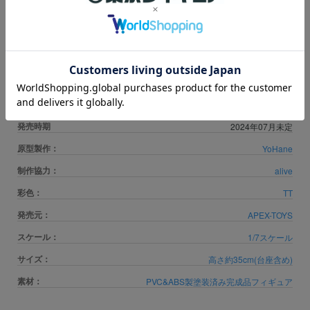
す。上限数を超え数量はキャンセル扱いとなります。
※ご注文確定後のキャンセルにおきましては、一切お受け致しかねますの
で予めご了承ください。
商品カテゴリ
JANコード
6971995421696
発売時期
2024年07月未定
原型製作：
YoHane
制作協力：
alive
彩色：
TT
発売元：
APEX-TOYS
スケール：
1/7スケール
サイズ：
高さ約35cm(台座含め)
素材：
PVC&ABS製塗装済み完成品フィギュア