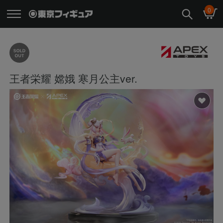
0
王者栄耀 嫦娥 寒月公主ver.