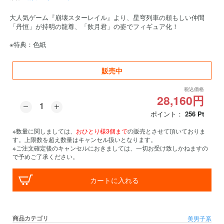
大人気ゲーム『崩壊スターレイル』より、星穹列車の頼もしい仲間
「丹恒」が持明の龍尊、「飲月君」の姿でフィギュア化！
※特典：色紙
販売中
税込価格
28,160円
ポイント：
256
Pt
※数量に関しましては、
おひとり様3個まで
の販売とさせて頂いておりま
す。上限数を超え数量はキャンセル扱いとなります。
※ご注文確定後のキャンセルにおきましては、一切お受け致しかねますの
で予めご了承ください。
カートに入れる
商品カテゴリ
美男子系