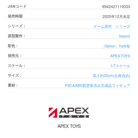
JANコード
6942421119333
発売時期
2025年12月未定
シリーズ：
ゲーム原作・シリーズ
原型製作：
Naomi
彩色：
_Gallun、hato
锭
発売元：
APEX-TOYS
スケール：
1/7スケール
サイズ：
高さ約33cm(台座含め)
素材：
PVC&ABS製塗装済み完成品フィギュア
APEX TOYS