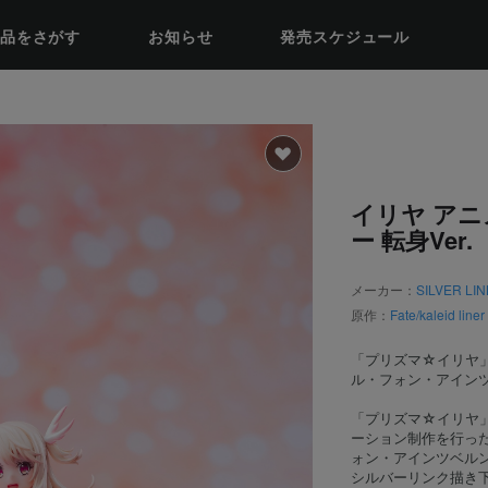
品をさがす
お知らせ
発売スケジュール
イリヤ アニ
ー 転身Ver.
メーカー：
SILVER LIN
原作：
Fate/kaleid
「プリズマ☆イリヤ
ル・フォン・アイン
「プリズマ☆イリヤ
ーション制作を行っ
ォン・アインツベル
シルバーリンク描き