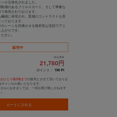
ーンが立体化されました。
躍動感のあるフリルスカート、そして華奢な
形で表現されております。
も繊細に表現され、質感のコントラストも見
なっております。
中のシーンを彷彿させる無邪気な笑顔でアニ
仕上がりです。
ください。
販売中
税込価格
21,780円
ポイント：
198
Pt
、
おひとり様3個まで
の販売とさせて頂いておりま
はキャンセル扱いとなります。
ンセルにおきましては、一切お受け致しかねます
い。
カートに入れる