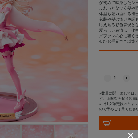
が初めて転身したシ
ふわっとなびく髪や
体型も魅力溢れる造
衣装や髪の淡い色調
応えある彩色表現と
愛らしい表情は、作
メファンの心に響く
ぜひお手元でご堪能
※数量に関しましては
す。上限数を超え数量
※ご注文確定後のキャ
ので予めご了承くださ