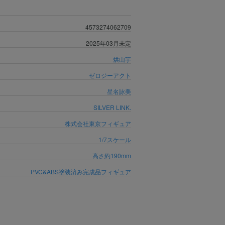
4573274062709
2025年03月未定
烘山芋
ゼロジーアクト
星名詠美
SILVER LINK.
株式会社東京フィギュア
1/7スケール
高さ約190mm
PVC&ABS塗装済み完成品フィギュア