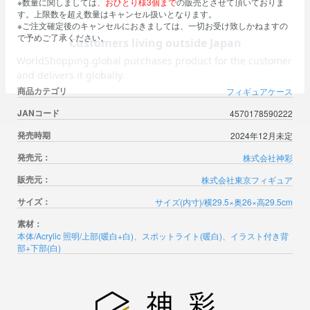
※数量に関しましては、
おひとり様3個まで
の販売とさせて頂いておりま
す。上限数を超え数量はキャンセル扱いとなります。
※ご注文確定後のキャンセルにおきましては、一切お受け致しかねますの
で予めご了承ください。
商品カテゴリ
フィギュアケース
JANコード
4570178590222
発売時期
2024年12月未定
発売元：
株式会社神彩
販売元：
株式会社東京フィギュア
サイズ：
サイズ(内寸)/横29.5×奥26×高29.5cm
素材：
本体/Acrylic 照明/上部(暖白+白)、スポットライト(暖白)、イラスト付き背
部+下部(白)