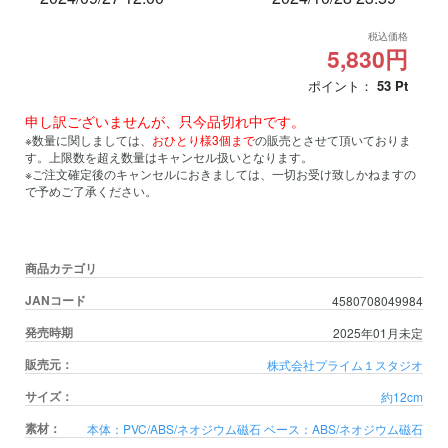
税込価格
5,830円
ポイント：
53
Pt
申し訳ございませんが、只今品切れ中です。
※数量に関しましては、
おひとり様3個まで
の販売とさせて頂いておりま
す。上限数を超え数量はキャンセル扱いとなります。
※ご注文確定後のキャンセルにおきましては、一切お受け致しかねますの
で予めご了承ください。
商品カテゴリ
JANコード
4580708049984
発売時期
2025年01月未定
販売元：
株式会社プライム１スタジオ
サイズ：
約12cm
素材：
本体：PVC/ABS/ネオジウム磁石 ベース：ABS/ネオジウム磁石