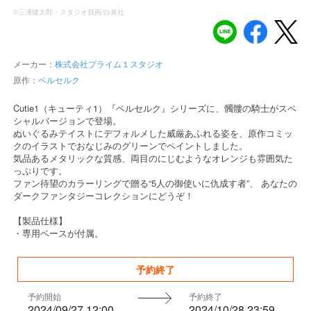
©三浦建太郎・スタジオ我画/白泉社
メーカー：
株式会社プライム１スタジオ
原作：
ベルセルク
Cutie1（キューティ1）『ベルセルク』シリーズに、髑髏の騎士がスペ
シャルバージョンで登場。
ぬいぐるみテイストにデフォルメした威厳あふれる姿を、原作コミッ
クのイラストでおなじみのグリーンでペイントしました。
気品あるメタリックな質感、両目のにじむようなオレンジも雰囲気た
っぷりです。
ファン待望のカラーリングで贈る“5人の御使いに仇成す者”、 あなたの
ダークファンタジーコレクションにどうぞ！
【製品仕様】
・専用ベースが付属。
予約終了
予約開始
予約終了
2024/09/27 12:00
2024/10/28 23:59