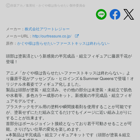
Ⓒ赤坂アカ／集英社・かぐや様は告らせたい製作委員会
メーカー：
株式会社アワートレジャー
メーカーURL：
http://ourtreasure.co.jp/
原作：
かぐや様は告らせたい-ファーストキッスは終わらない-
頭部は塗装済という新感覚の半完成品・組立フィギュアに藤原千花が
登場！
アニメ「かぐや様は告らせたい-ファーストキッスは終わらない-」よ
り藤原千花がアッセンブル・ヒロインズ＆Summer Queensで登場！オ
リジナル水着姿でフィギュア化しました。
製品は頭部が塗装・組立済み、その他の部分は未塗装・未組立で肌色
や水着等、多色カラー成形のキット。新感覚の半完成品・組立フィギ
ュアモデルです。
プラスチックモデル用の塗料や瞬間接着剤を使用することが可能です
が、塗装せずにただ組み立てるだけでもイメージに近い組み上がりに
することが出来ます。
首部分はボールジョイント接続となっており若干可動させることが可
能。さりげない仕草の変化を楽しめます。
※本製品は半完成品・組立フィギュアキットです（頭部が塗装＆組立