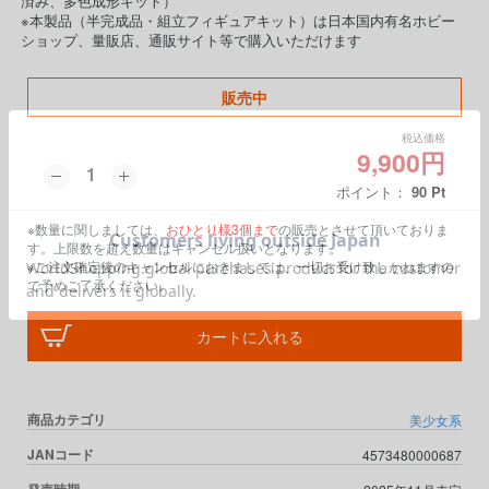
済み、多色成形キット）
※本製品（半完成品・組立フィギュアキット）は日本国内有名ホビー
ショップ、量販店、通販サイト等で購入いただけます
販売中
税込価格
9,900円
ポイント：
90
Pt
※数量に関しましては、
おひとり様3個まで
の販売とさせて頂いておりま
す。上限数を超え数量はキャンセル扱いとなります。
※ご注文確定後のキャンセルにおきましては、一切お受け致しかねますの
で予めご了承ください。
カートに入れる
商品カテゴリ
美少女系
JANコード
4573480000687