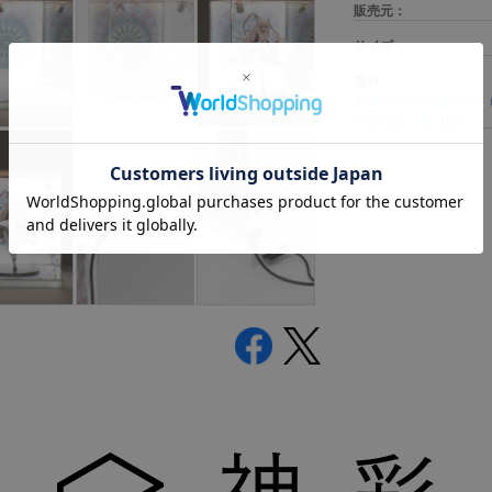
販売元：
サイズ：
素材：
本体/Acrylic 照
付き背部、床（白）