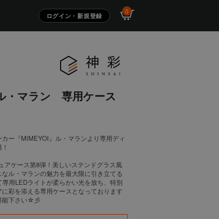
0
ログイン・新規登録
I ル・マラン 専用ケース
カー『MIMEYOI』ル・マランより専用ディ
場！
ィギュアケース第8弾！美しいステンドグラス風
スなル・マランの魅力を最大限に引き立てる
専用LEDライトが柔らかい光を放ち、特別
アに彩を添える専用ケースとなっております
堪能下さい☆彡