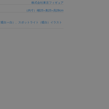
株式会社東京フィギュア
（内寸）/横25×奥25×高28cm
明/上部（暖白＋白）、スポットライト（暖白）イラスト