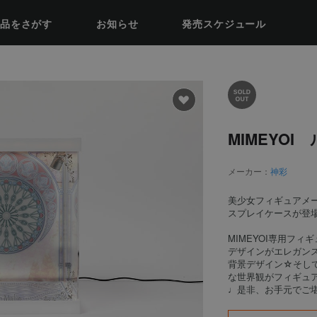
品をさがす
お知らせ
発売スケジュール
MIMEYO
メーカー：
神彩
美少女フィギュアメー
スプレイケースが登
MIMEYOI専用フ
デザインがエレガン
背景デザイン☆そして
な世界観がフィギュ
♩是非、お手元でご