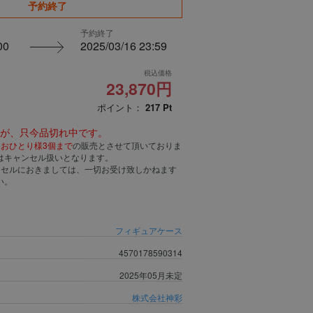
予約終了
予約終了
00
2025/03/16 23:59
税込価格
23,870円
ポイント：
217
Pt
んが、只今品切れ中です。
、
おひとり様3個まで
の販売とさせて頂いておりま
はキャンセル扱いとなります。
ンセルにおきましては、一切お受け致しかねます
い。
フィギュアケース
4570178590314
2025年05月未定
株式会社神彩