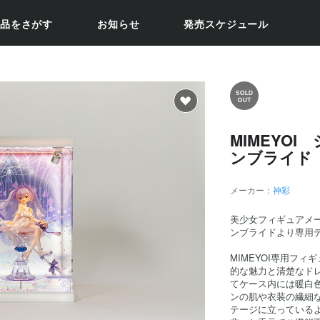
品をさがす
お知らせ
発売スケジュール
MIMEYO
ンブライド
メーカー：
神彩
美少女フィギュアメー
ンブライドより専用
MIMEYOI専用フ
的な魅力と清楚なド
てケース内には暖白
ンの肌や衣装の繊細
テージに立っている