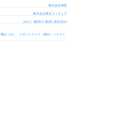
株式会社神彩
株式会社東京フィギュア
（内寸）/横28.4×奥26×高33.8cm
明/上部（暖白＋白）、スポットライト（暖白）イラスト