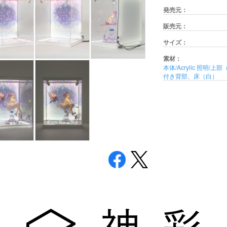
発売元：
販売元：
サイズ：
素材：
本体/Acrylic 照
付き背部、床（白）