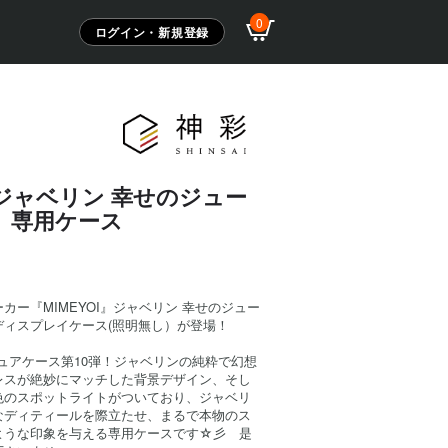
0
ログイン・新規登録
I ジャベリン 幸せのジュー
 専用ケース
カー『MIMEYOI』ジャベリン 幸せのジュー
ディスプレイケース(照明無し）が登場！
ィギュアケース第10弾！ジャベリンの純粋で幻想
レスが絶妙にマッチした背景デザイン、そし
色のスポットライトがついており、ジャベリ
なディティールを際立たせ、まるで本物のス
ような印象を与える専用ケースです☆彡 是