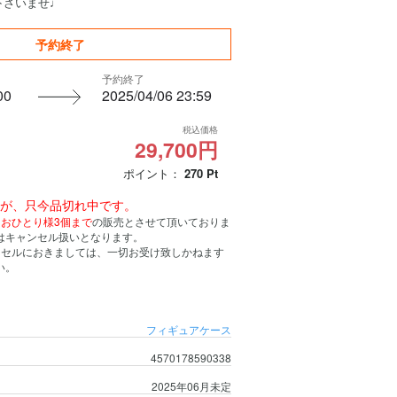
下さいませ♩
予約終了
予約終了
00
2025/04/06 23:59
税込価格
29,700円
ポイント：
270
Pt
んが、只今品切れ中です。
、
おひとり様3個まで
の販売とさせて頂いておりま
はキャンセル扱いとなります。
ンセルにおきましては、一切お受け致しかねます
い。
フィギュアケース
4570178590338
2025年06月未定