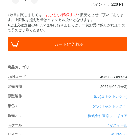
ポイント：
220
Pt
※数量に関しましては、
おひとり様3個まで
の販売とさせて頂いておりま
す。上限数を超え数量はキャンセル扱いとなります。
※ご注文確定後のキャンセルにおきましては、一切お受け致しかねますの
で予めご了承ください。
カートに入れる
商品カテゴリ
JANコード
4582666822524
発売時期
2025年06月未定
原型製作：
Rico(コネクトレクト)
彩色：
タツ(コネクトレクト)
販売元：
株式会社東京フィギュア
スケール：
1/7スケール
サイズ：
約170mm