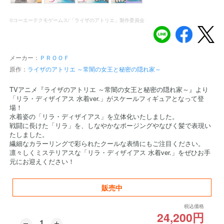
©コーエーテクモゲームス/「ライザのアトリエ」製作委員会
メーカー：
ＰＲＯＯＦ
原作：
ライザのアトリエ ～常闇の女王と秘密の隠れ家～
TVアニメ『ライザのアトリエ ～常闇の女王と秘密の隠れ家～』より
「リラ・ディザイアス 水着ver.」がスケールフィギュアとなって登
場！
水着姿の「リラ・ディザイアス」を立体化いたしました。
戦闘に長けた「リラ」を、しなやかなポージングやなびく髪で表現い
たしました。
繊細なカラーリングで彩られたクールな表情にもご注目ください。
凛々しくミステリアスな「リラ・ディザイアス 水着ver.」をぜひお手
元にお迎えください！
販売中
税込価格
24,200円