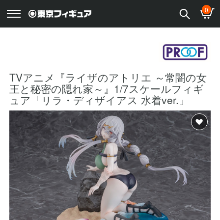
0
TVアニメ『ライザのアトリエ ～常闇の女
王と秘密の隠れ家～』1/7スケールフィギ
ュア「リラ・ディザイアス 水着ver.」